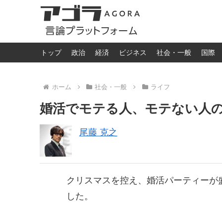
トップ
政治
経済
ビジネス
社会・一般
国際
ホーム
社会・一般
ライフ
婚活でモテる人、モテない人
尾藤 克之
クリスマスを控え、婚活パーティーが
した。