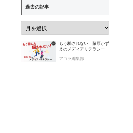
過去の記事
もう騙されない 藤原かず
えのメディアリテラシー
アゴラ編集部