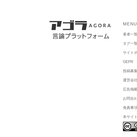
MEN
著者一
タグ一
サイト
GEPR
投稿募
運営会
広告掲
お問合
免責事
本サイ