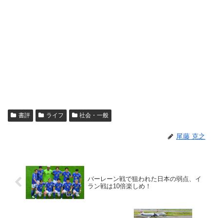
書評
ライフ
社会・一般
尾藤 克之
バーレーン戦で狙われた日本の弱点、イ
ラン戦は10倍楽しめ！