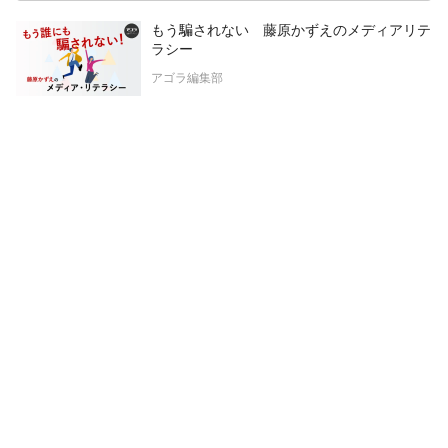
もう騙されない 藤原かずえのメディアリテ
ラシー
アゴラ編集部