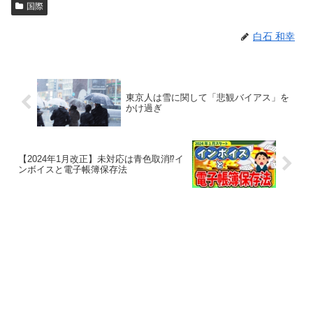
国際
白石 和幸
東京人は雪に関して「悲観バイアス」を
かけ過ぎ
【2024年1月改正】未対応は青色取消⁉イ
ンボイスと電子帳簿保存法