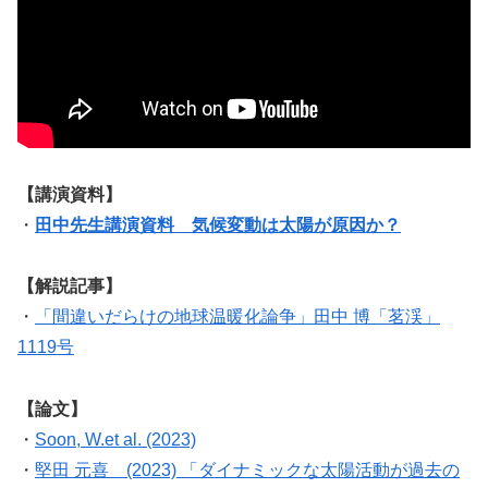
【講演資料】
・
田中先生講演資料 気候変動は太陽が原因か？
【解説記事】
・
「間違いだらけの地球温暖化論争」田中 博「茗渓」
1119号
【論文】
・
Soon, W.et al. (2023)
・
堅田 元喜 (2023) 「ダイナミックな太陽活動が過去の