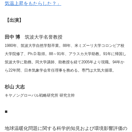
気温上昇をもたらした？」
【出演】
田中 博
筑波大学名誉教授
1980年、筑波大学自然学類卒業。88年、米ミズーリ大学コロンビア校
大学院修了、Ph.D.取得。88～91年、アラスカ大学助教。91年に帰国し
筑波大学に勤務。同大学講師、助教授を経て2005年より現職。94年か
ら22年間、日本気象学会常任理事を務める。専門は大気大循環。
杉山 大志
キヤノングローバル戦略研究所 研究主幹
■
地球温暖化問題に関する科学的知見および環境影響評価の