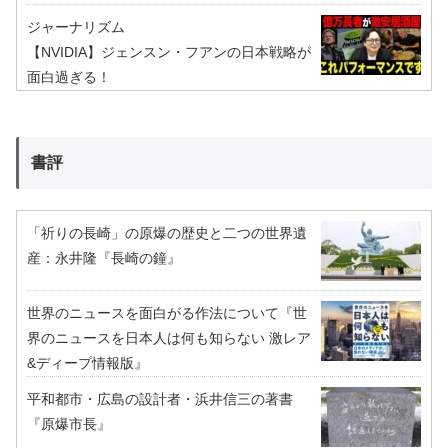
ジャーナリズム
【NVIDIA】ジェンスン・フアンの日本戦略が
面白過ぎる！
書評
「祈りの長崎」の原爆の歴史と二つの世界遺
産：永井隆『長崎の鐘』
世界のニュースを面白がる作法について『世
界のニュースを日本人は何も知らない 激レア
&ディープ情報版』
平和都市・広島の設計者・浜井信三の著書
『原爆市長』