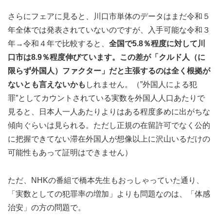
さらにフェアに見ると、川口市単体のデータはまだ令和５
年全体では発表されていないのですが、入手可能な令和３
年→令和４年で比較すると、
全国で5.8％程度に対して川
口市は8.9％程度伸びています。この差が「クルド人（に
限らず外国人）ファクター」だと主張するのは全く根拠が
ないとも言えないかも
しれません。（”外国人による犯
罪”としてカウントされている実数を外国人人口あたりで
見ると、日本人一人あたりよりはある程度多めに出がちな
傾向ぐらいは見られる。ただし正規の在留許可でなく公的
に把握できてない滞在外国人が想像以上に沢山いるだけの
可能性もあって証明はできません）
ただ、NHKの番組で橋本先生もおっしゃっていた通り、
「実数としての犯罪率の増加」よりも問題なのは、「体感
治安」の方の問題で。