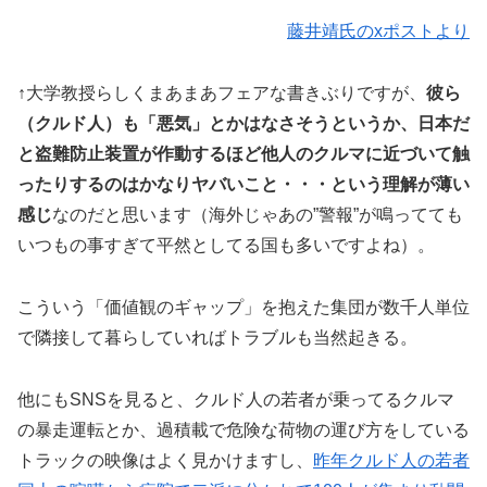
藤井靖氏のxポストより
↑大学教授らしくまあまあフェアな書きぶりですが、
彼ら
（クルド人）も「悪気」とかはなさそうというか、日本だ
と盗難防止装置が作動するほど他人のクルマに近づいて触
ったりするのはかなりヤバいこと・・・という理解が薄い
感じ
なのだと思います（海外じゃあの”警報”が鳴ってても
いつもの事すぎて平然としてる国も多いですよね）。
こういう「価値観のギャップ」を抱えた集団が数千人単位
で隣接して暮らしていればトラブルも当然起きる。
他にもSNSを見ると、クルド人の若者が乗ってるクルマ
の暴走運転とか、過積載で危険な荷物の運び方をしている
トラックの映像はよく見かけますし、
昨年クルド人の若者