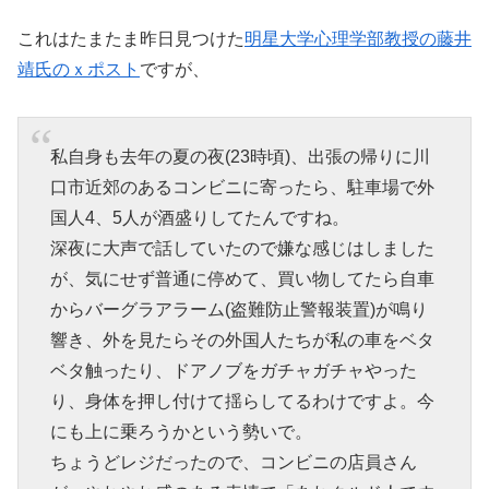
これはたまたま昨日見つけた
明星大学心理学部教授の藤井
靖氏のｘポスト
ですが、
私自身も去年の夏の夜(23時頃)、出張の帰りに川
口市近郊のあるコンビニに寄ったら、駐車場で外
国人4、5人が酒盛りしてたんですね。
深夜に大声で話していたので嫌な感じはしました
が、気にせず普通に停めて、買い物してたら自車
からバーグラアラーム(盗難防止警報装置)が鳴り
響き、外を見たらその外国人たちが私の車をベタ
ベタ触ったり、ドアノブをガチャガチャやった
り、身体を押し付けて揺らしてるわけですよ。今
にも上に乗ろうかという勢いで。
ちょうどレジだったので、コンビニの店員さん