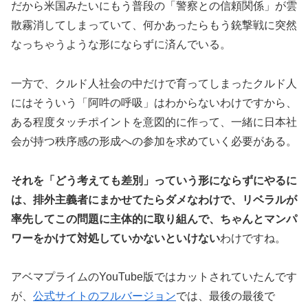
だから米国みたいにもう普段の「警察との信頼関係」が雲
散霧消してしまっていて、何かあったらもう銃撃戦に突然
なっちゃうような形にならずに済んでいる。
一方で、クルド人社会の中だけで育ってしまったクルド人
にはそういう「阿吽の呼吸」はわからないわけですから、
ある程度タッチポイントを意図的に作って、一緒に日本社
会が持つ秩序感の形成への参加を求めていく必要がある。
それを「どう考えても差別」っていう形にならずにやるに
は、排外主義者にまかせてたらダメなわけで、リベラルが
率先してこの問題に主体的に取り組んで、ちゃんとマンパ
ワーをかけて対処していかないといけない
わけですね。
アベマプライムのYouTube版ではカットされていたんです
が、
公式サイトのフルバージョン
では、最後の最後で