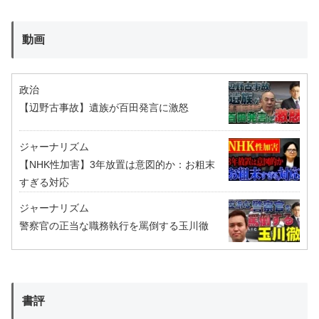
動画
政治
【辺野古事故】遺族が百田発言に激怒
ジャーナリズム
【NHK性加害】3年放置は意図的か：お粗末
すぎる対応
ジャーナリズム
警察官の正当な職務執行を罵倒する玉川徹
書評