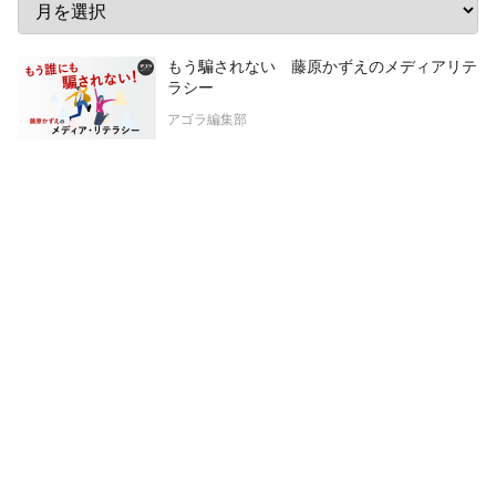
もう騙されない 藤原かずえのメディアリテ
ラシー
アゴラ編集部