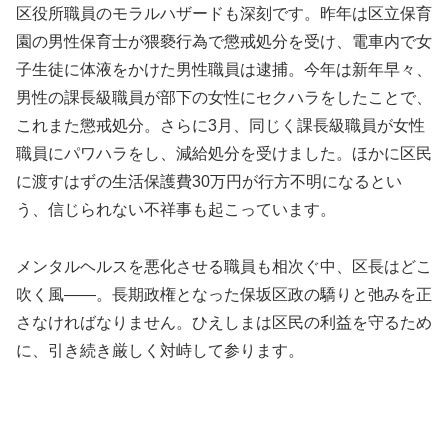
区役所職員のモラルハザードも深刻です。昨年は区立保育
園の男性保育士が猥褻行為で懲戒処分を受け、電車内で女
子生徒に体液をかけた男性職員は逮捕。今年は新年早々、
男性の課長級職員が部下の女性にセクハラをしたことで、
これまた懲戒処分。さらに3月、同じく課長級職員が女性
職員にパワハラをし、減給処分を受けました。ほかに区民
に渡すはずの生活保護費30万円が行方不明になるとい
う、信じられない不祥事も起こっています。
メンタルヘルスを悪化させる職員も相次ぐ中、区長はどこ
吹く風――。長期政権となった保坂区政の驕りと弛みを正
さなければなりません。ひえしまは区民の利益を守るため
に、引き続き厳しく対峙して参ります。