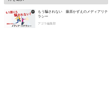
もう騙されない 藤原かずえのメディアリテ
ラシー
アゴラ編集部