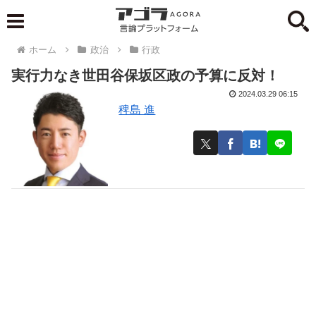
ホーム
政治
行政
実行力なき世田谷保坂区政の予算に反対！
2024.03.29 06:15
稗島 進