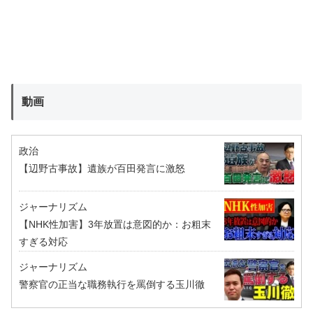
動画
政治
【辺野古事故】遺族が百田発言に激怒
ジャーナリズム
【NHK性加害】3年放置は意図的か：お粗末
すぎる対応
ジャーナリズム
警察官の正当な職務執行を罵倒する玉川徹