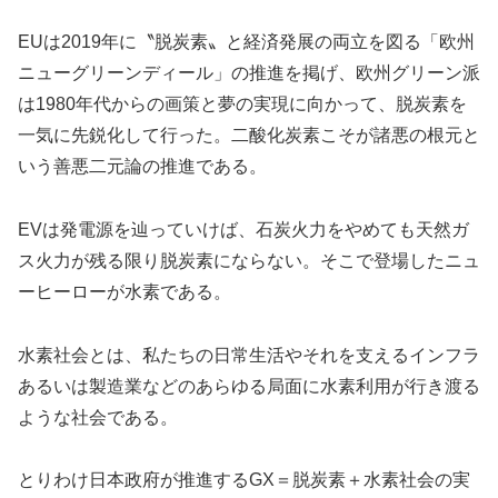
EUは2019年に〝脱炭素〟と経済発展の両立を図る「欧州
ニューグリーンディール」の推進を掲げ、欧州グリーン派
は1980年代からの画策と夢の実現に向かって、脱炭素を
一気に先鋭化して行った。二酸化炭素こそが諸悪の根元と
いう善悪二元論の推進である。
EVは発電源を辿っていけば、石炭火力をやめても天然ガ
ス火力が残る限り脱炭素にならない。そこで登場したニュ
ーヒーローが水素である。
水素社会とは、私たちの日常生活やそれを支えるインフラ
あるいは製造業などのあらゆる局面に水素利用が行き渡る
ような社会である。
とりわけ日本政府が推進するGX＝脱炭素＋水素社会の実