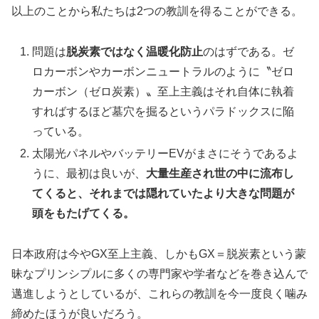
以上のことから私たちは2つの教訓を得ることができる。
問題は
脱炭素ではなく温暖化防止
のはずである。ゼ
ロカーボンやカーボンニュートラルのように〝ゼロ
カーボン（ゼロ炭素）〟至上主義はそれ自体に執着
すればするほど墓穴を掘るというパラドックスに陥
っている。
太陽光パネルやバッテリーEVがまさにそうであるよ
うに、最初は良いが、
大量生産され世の中に流布し
てくると、それまでは隠れていたより大きな問題が
頭をもたげてくる。
日本政府は今やGX至上主義、しかもGX＝脱炭素という蒙
昧なプリンシプルに多くの専門家や学者などを巻き込んで
邁進しようとしているが、これらの教訓を今一度良く噛み
締めたほうが良いだろう。