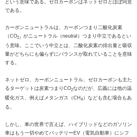
という意味である。ゼロカーボンはネットゼロとほぼ同意
である。
カーボンニュートラルは、カーボンつまり二酸化炭素
（CO
がニュートラル（neutral）つまり中立であるとい
2）
う意味。ここでいう中立とは、二酸化炭素の排出量と吸収
量がどちらにも偏らずにバランスが取れていることを意味
する。
ネットゼロ、カーボンニュートラル、ゼロカーボンも主た
るターゲットは炭素つまりCO
なのだが、広義には他の温
2
暖化ガス、例えばメタンガス（CH
）なども含む場合もあ
4
る。
しかし、車の世界で言えば、ハイブリッドなどのガソリン
車はもう一切やめてバッテリーEV（電気自動車）にシフ