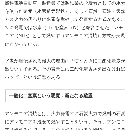
燃料電池自動車、製造業では製鉄業の脱炭素としての水素
を使った還元（水素還元製鉄）、そして石炭・石油・天然
ガス火力の代わりに水素を燃やして発電する方式がある。
特に発電では水素（H）を窒素（N）と結合させたアンモ
ニア（NH
）として燃やす（アンモニア混焼）方式が実現
3
に向かっている。
水素が喧伝される最大の理由は「使うときに二酸化炭素が
出ない」である。その背景には二酸化炭素さえ出なければ
ハッピーという幻想がある。
一酸化二窒素という悪魔：新たなる難題
アンモニア混焼とは、火力発電特に石炭火力で燃料の石炭
にアンモニアを混ぜて燃やすことをいう。そう、アンモニ
アは燃えるのである。この方式を用いると燃焼によって発