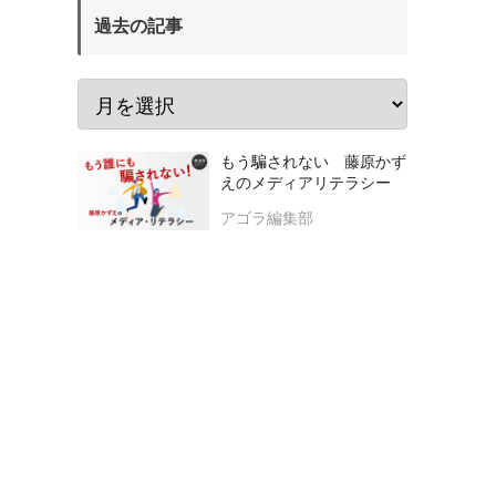
過去の記事
もう騙されない 藤原かず
えのメディアリテラシー
アゴラ編集部