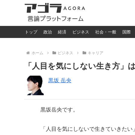
トップ
政治
経済
ビジネス
社会・一般
国際
ホーム
ビジネス
キャリア
「人目を気にしない生き方」
黒坂 岳央
黒坂岳央です。
「人目を気にしないで生きていきたい