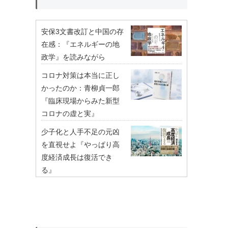
安保3文書改訂と中国の存
在感：『エネルギーの地
政学』を読みながら
コロナ対策は本当に正し
かったのか：青柳貞一郎
『臨床現場からみた新型
コロナの虚と実』
少子化と人手不足の元凶
を直視せよ『やっぱり高
度経済成長は復活でき
る』