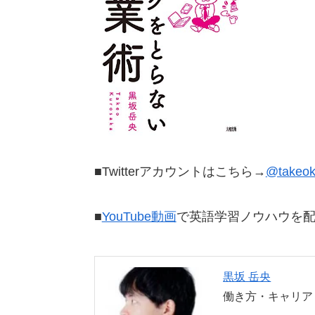
■Twitterアカウントはこちら→
@takeok
■
YouTube動画
で英語学習ノウハウを
黒坂 岳央
働き方・キャリア