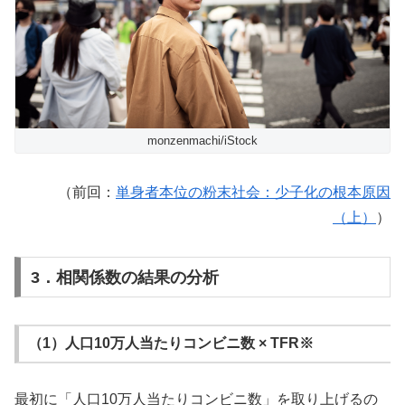
monzenmachi/iStock
（前回：
単身者本位の粉末社会：少子化の根本原因
（上）
）
3．相関係数の結果の分析
（1）人口10万人当たりコンビニ数 × TFR※
最初に「人口10万人当たりコンビニ数」を取り上げるの