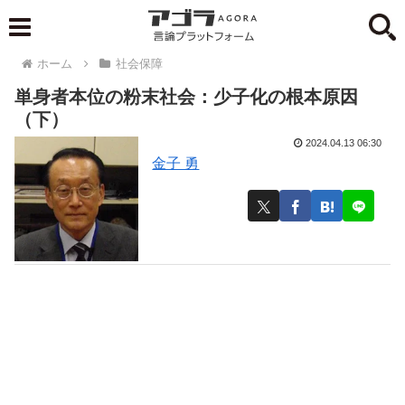
ホーム
社会保障
単身者本位の粉末社会：少子化の根本原因
（下）
2024.04.13 06:30
金子 勇