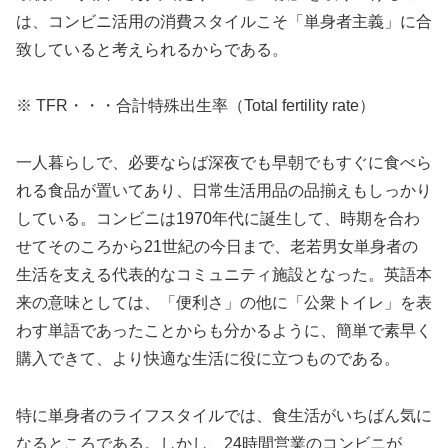
は、コンビニ活用の消費スタイルこそ「単身者主義」に合
致していると考えられるからである。
※ TFR・・・合計特殊出生率（Total fertility rate）
一人暮らしで、必要ならば深夜でも早朝でもすぐに食べら
れる食品が置いてあり、日常生活用品の品揃えもしっかり
している。コンビニは1970年代に誕生して、時期を合わ
せてそのころから21世紀の今日まで、老若男女単身者の
生活を支える代表的なコミュニティ施設となった。英語本
来の意味としては、「便利さ」の他に「公衆トイレ」を表
わす単語であったことからも分かるように、簡単で素早く
購入できて、より快適な生活に役に立つものである。
特に単身者のライフスタイルでは、食生活がいちばん気に
なるところである。しかし、24時間営業のコンビニが