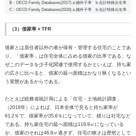
B：OECD Family Databases(2017) a:婚外子率 b:合計特殊出生率
C：OECD Family Databases(2020) a:婚外子率 b:合計特殊出生率
（3）借家率 × TFR
借家とは居住者以外の者が保有・管理する住宅のことであ
り、「借家率」は住宅全体に占める借家の比率である。な
ぜこのデータを少子化関連で使用するかといえば、持ち家
の広さに比べると、借家の延べ面積はかなり狭くなるとい
う実態があるからである。
たとえば総務省統計局による「住宅・土地統計調査」
（2018年）によれば、日本全体で見ると持ち家率が
61.2％で、借家率が35.6％になっていて、残りは社宅など
である。持ち家住宅の延べ面積は119.9㎡になっている
が、借家のそれは46.8㎡過ぎず、住宅の狭さは歴然として