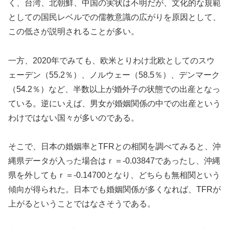
く、台湾、北朝鮮、中国の実状は不明だが、文化的な規範
としての国民レベルでの儒教意識の広がりを原因として、
この低さが説明されることが多い。
一方、2020年でみても、欧米とりわけ北欧としてのスウ
ェーデン（55.2％）、ノルウェー（58.5％）、デンマーク
（54.2％）など、半数以上が婚外子の状態での出産となっ
ている。逆にいえば、男女が婚姻関係の中での出産という
わけではない国々が多いのである。
そこで、日本の婚姻率とTFRとの相関を調べてみると、沖
縄県データが入った場合はｒ＝-0.03847であったし、沖縄
県を外してもｒ＝-0.14700となり、どちらも無相関という
傾向が得られた。日本でも婚姻関係が多くなれば、TFRが
上がるということではなさそうである。