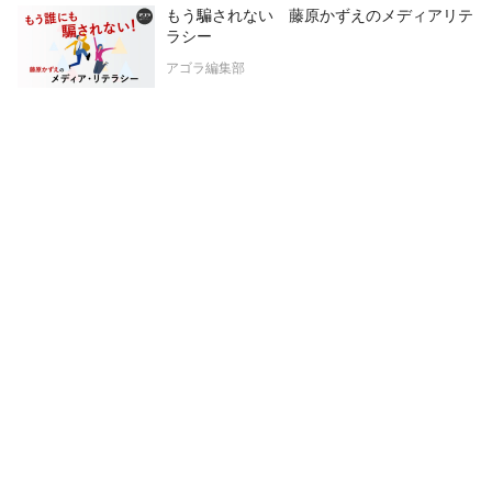
もう騙されない 藤原かずえのメディアリテ
ラシー
アゴラ編集部