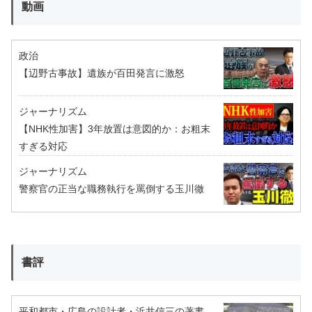
動画
政治
【辺野古事故】遺族が百田発言に激怒
ジャーナリズム
【NHK性加害】3年放置は意図的か：お粗末
すぎる対応
ジャーナリズム
警察官の正当な職務執行を罵倒する玉川徹
書評
平和都市・広島の設計者・浜井信三の著書