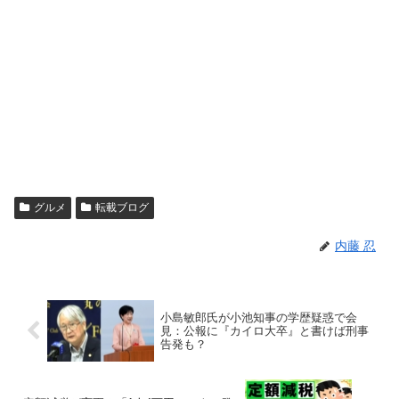
グルメ
転載ブログ
内藤 忍
小島敏郎氏が小池知事の学歴疑惑で会
見：公報に『カイロ大卒』と書けば刑事
告発も？