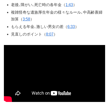
老後､障がい､死亡時の各年金（
1:43
）
複雑怪奇な遺族厚生年金の様々なルール､中高齢寡婦
加算（
3:58
）
もらえる年金､激しい男女の差（
6:33
）
見直しのポイント（
8:07
）