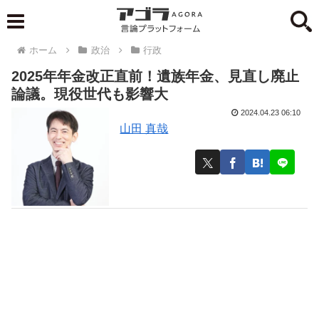
ホーム
政治
行政
2025年年金改正直前！遺族年金、見直し廃止
論議。現役世代も影響大
2024.04.23 06:10
山田 真哉