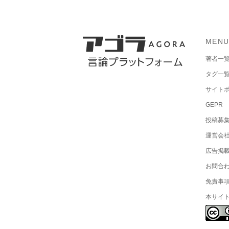
MEN
著者一
タグ一
サイト
GEPR
投稿募
運営会
広告掲
お問合
免責事
本サイ