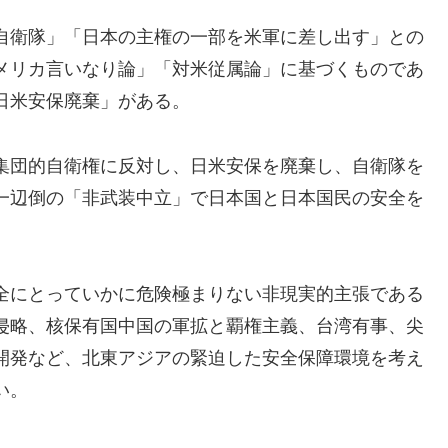
自衛隊」「日本の主権の一部を米軍に差し出す」との
メリカ言いなり論」「対米従属論」に基づくものであ
日米安保廃棄」がある。
集団的自衛権に反対し、日米安保を廃棄し、自衛隊を
一辺倒の「非武装中立」で日本国と日本国民の安全を
全にとっていかに危険極まりない非現実的主張である
侵略、核保有国中国の軍拡と覇権主義、台湾有事、尖
開発など、北東アジアの緊迫した安全保障環境を考え
い。