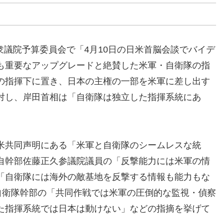
の衆議院予算委員会で「4月10日の日米首脳会談でバイデ
も重要なアップグレードと絶賛した米軍・自衛隊の指
の指揮下に置き、日本の主権の一部を米軍に差し出す
対し、岸田首相は「自衛隊は独立した指揮系統にあ
米共同声明にある「米軍と自衛隊のシームレスな統
自幹部佐藤正久参議院議員の「反撃能力には米軍の情
「自衛隊には海外の敵基地を反撃する情報も能力もな
自衛隊幹部の「共同作戦では米軍の圧倒的な監視・偵察
た指揮系統では日本は動けない」などの指摘を挙げて