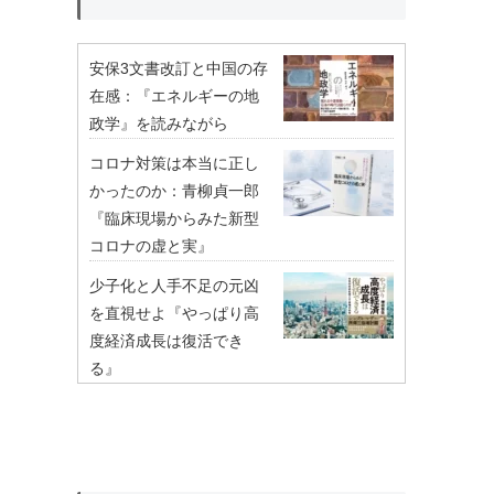
安保3文書改訂と中国の存
在感：『エネルギーの地
政学』を読みながら
コロナ対策は本当に正し
かったのか：青柳貞一郎
『臨床現場からみた新型
コロナの虚と実』
少子化と人手不足の元凶
を直視せよ『やっぱり高
度経済成長は復活でき
る』