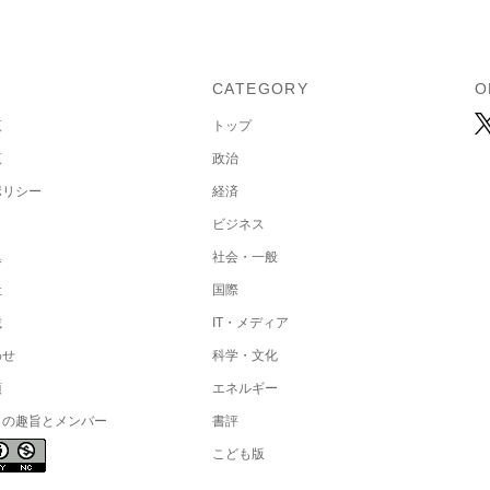
U
CATEGORY
O
覧
トップ
覧
政治
ポリシー
経済
ビジネス
集
社会・一般
社
国際
載
IT・メディア
わせ
科学・文化
項
エネルギー
トの趣旨とメンバー
書評
こども版