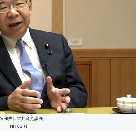
位和夫日本共産党議長
NHKより