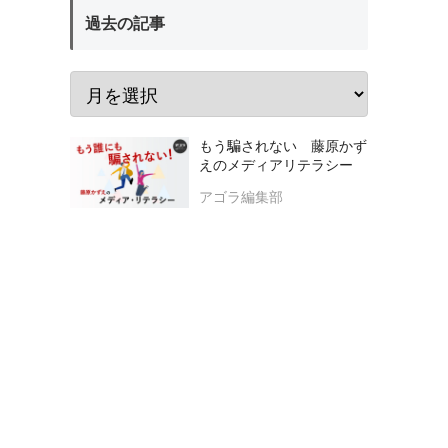
過去の記事
もう騙されない 藤原かず
えのメディアリテラシー
アゴラ編集部