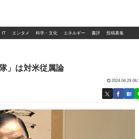
IT
エンタメ
科学・文化
エネルギー
書評
投稿募集
隊」は対米従属論
2024.04.29 06: