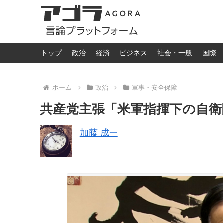
トップ
政治
経済
ビジネス
社会・一般
国際
ホーム
政治
軍事・安全保障
共産党主張「米軍指揮下の自衛
加藤 成一