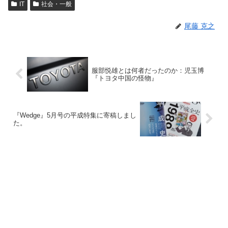
IT
社会・一般
尾藤 克之
服部悦雄とは何者だったのか：児玉博
『トヨタ中国の怪物』
『Wedge』5月号の平成特集に寄稿しまし
た。