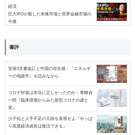
経済
巨大IPOが殺した米株市場と世界金融市場の
今後
書評
安保3文書改訂と中国の存在感：『エネルギ
ーの地政学』を読みながら
コロナ対策は本当に正しかったのか：青柳貞
一郎『臨床現場からみた新型コロナの虚と
実』
少子化と人手不足の元凶を直視せよ『やっぱ
り高度経済成長は復活できる』