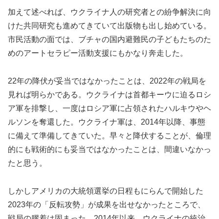
加えて述べれば、ウクライナ人の研究者との紛争解決に向
けた共同研究も進めてきていて出版物も出し始めている。
市民活動の面では、ブチャの国内避難民の子どもたちのた
めのアートセラピー活動支援にもかなり奔走した。
22年の降伏が妥当ではなかったことは、2022年の戦局を
見れば明らかである。ウクライナは首都キーウに迫るロシ
ア軍を排撃し、一度はロシア軍に占領されたハルキウやヘ
ルソンを奪還した。ウクライナ軍は、2014年以降、事態
に備えて準備してきていた。早々と降伏することが、倫理
的にも戦術的にも妥当ではなかったことは、間違いなかっ
たと思う。
しかしアメリカの大統領選挙の日程もにらんで開始した
2023年の「反転攻勢」が成果を出せなかったところで、
戦局の膠着は固まった。2014年以来、ウクライナの統治