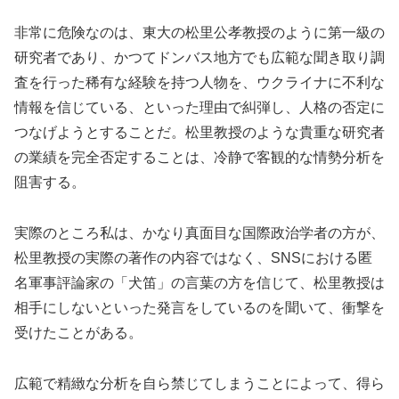
非常に危険なのは、東大の松里公孝教授のように第一級の
研究者であり、かつてドンバス地方でも広範な聞き取り調
査を行った稀有な経験を持つ人物を、ウクライナに不利な
情報を信じている、といった理由で糾弾し、人格の否定に
つなげようとすることだ。松里教授のような貴重な研究者
の業績を完全否定することは、冷静で客観的な情勢分析を
阻害する。
実際のところ私は、かなり真面目な国際政治学者の方が、
松里教授の実際の著作の内容ではなく、SNSにおける匿
名軍事評論家の「犬笛」の言葉の方を信じて、松里教授は
相手にしないといった発言をしているのを聞いて、衝撃を
受けたことがある。
広範で精緻な分析を自ら禁じてしまうことによって、得ら