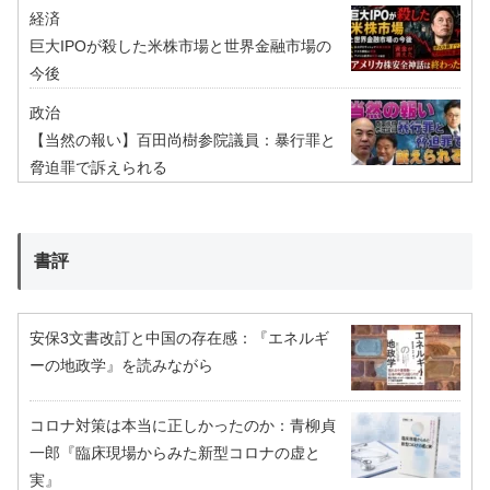
経済
巨大IPOが殺した米株市場と世界金融市場の
今後
政治
【当然の報い】百田尚樹参院議員：暴行罪と
脅迫罪で訴えられる
書評
安保3文書改訂と中国の存在感：『エネルギ
ーの地政学』を読みながら
コロナ対策は本当に正しかったのか：青柳貞
一郎『臨床現場からみた新型コロナの虚と
実』