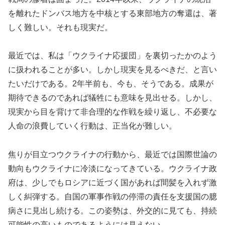
を離れたドンバス地方を中核とする東部地方の奪還は、著
しく難しい。それも現実だ。
最近では、私は「ウクライナ応援団」を裏切ったかのよう
に扱われることが多い。しかし現実を見るべきだ、と言い
たいだけである。2年半前も、今も、そうである。成果が
期待できるのであれば犠牲にも意味を見出せる。しかし、
現実から目を背けて非合理的な作戦を繰り返し、不必要な
人命の浪費していく行動は、正当化が難しい。
焦りが目立つウクライナの行動から、最近では国際世論の
動向もウクライナに冷淡になってきている。ウクライナ政
府は、少しでもロシアに近づく国があれば間髪を入れず激
しく糾弾する。自国の軍事作戦の停滞の責任を支援国の臆
病さに見出し続ける。この姿勢は、外交的に見ても、持続
可能性の高いものであるようには見えない。