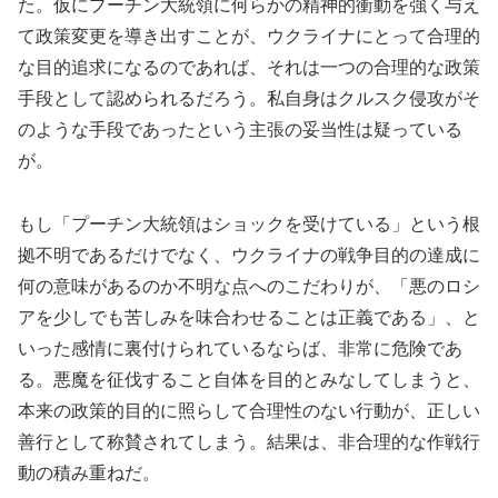
た。仮にプーチン大統領に何らかの精神的衝動を強く与え
て政策変更を導き出すことが、ウクライナにとって合理的
な目的追求になるのであれば、それは一つの合理的な政策
手段として認められるだろう。私自身はクルスク侵攻がそ
のような手段であったという主張の妥当性は疑っている
が。
もし「プーチン大統領はショックを受けている」という根
拠不明であるだけでなく、ウクライナの戦争目的の達成に
何の意味があるのか不明な点へのこだわりが、「悪のロシ
アを少しでも苦しみを味合わせることは正義である」、と
いった感情に裏付けられているならば、非常に危険であ
る。悪魔を征伐すること自体を目的とみなしてしまうと、
本来の政策的目的に照らして合理性のない行動が、正しい
善行として称賛されてしまう。結果は、非合理的な作戦行
動の積み重ねだ。