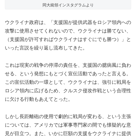
同大統領インスタグラムより
ウクライナ政府は、「支援国が提供武器をロシア領内への
攻撃に使用させてくれないので、ウクライナは勝てない、
（支援国が許可すればウクライナはすぐにでも勝つ）」と
いった言説を繰り返し流布してきた。
これは現実の戦争の停滞の責任を、支援国の臆病風に負わ
せる、という発想にもとづく宣伝活動であったと言える。
この宣伝活動の一環として、ウクライナは、強引に戦局を
ロシア領内に広げるため、クルスク侵攻作戦という合理性
に欠ける行動もあえてとった。
しかし長距離砲の使用で劇的に戦局が変わる、という主張
については、アメリカでは軍事専門家の間でも懐疑的な意
見が目立つ。また、いかに巨額の支援をウクライナに提供