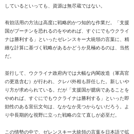
しているといっても、資源は無尽蔵ではない。
有効活用の方法は高度に戦略的かつ知的な作業だ。「支援
国がプーチンを恐れるのをやめれば、すぐにでもウクライ
ナは勝利する」といったゼレンスキー大統領の言葉に、精
緻な計算に基づく戦略があるかどうか見極めるのは、当然
だ。
並行して、ウクライナ政府内では大幅な内閣改造（軍高官
の更迭含む）が行われ、クレバ外相も辞任した。新しいや
り方が求められている。だが「支援国が臆病であることを
やめれば、すぐにでもウクライナは勝利する」といった即
効性のある宣伝文句は、なかなか見つからないだろう。よ
り中長期的な視野に立った戦略の立て直しが必至だ。
この情勢の中で、ゼレンスキー大統領の言葉を日本語で拡