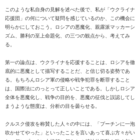
このような私自身の見解を述べた後で、私が「ウクライナ
応援団」の何について疑問を感じているのか、この機会に
明らかにしておこう。ロシアの悪魔化、親露派マッカーシ
ズム、勝利の至上命題化、の三つの観点から、考えてみ
る。
第一の論点は、ウクライナを応援することは、ロシアを徹
底的に悪魔として描写することだ、と信じ切る姿勢であ
る。もちろんロシア軍の侵略や戦争犯罪を断罪すること
は、国際法にのっとって正しいことである。しかしロシア
全体を悪魔化し、戦争の目的を、悪魔の征伐と誤認してし
まうような態度は、分析の目を曇らせる。
クルスク侵攻を称賛した人々の中には、「プーチンに一泡
吹かせてやった」といったことを言いあって喜ぶ方々がい