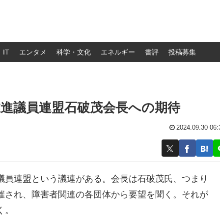
IT
エンタメ
科学・文化
エネルギー
書評
投稿募集
進議員連盟石破茂会長への期待
2024.09.30 06:
議員連盟という議連がある。会長は石破茂氏、つまり
催され、障害者関連の各団体から要望を聞く。それが
く。