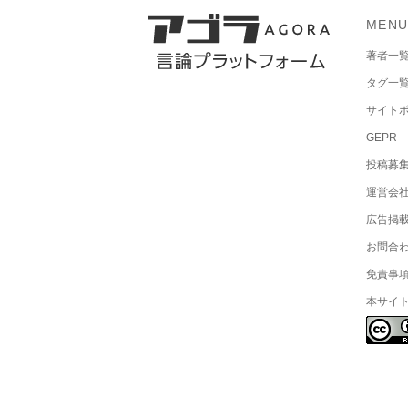
MEN
著者一
タグ一
サイト
GEPR
投稿募
運営会
広告掲
お問合
免責事
本サイ