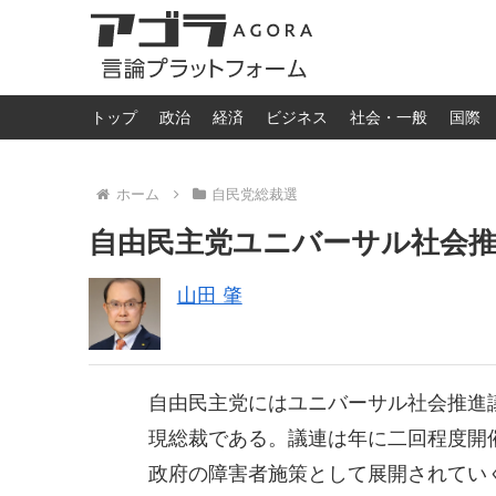
トップ
政治
経済
ビジネス
社会・一般
国際
ホーム
自民党総裁選
自由民主党ユニバーサル社会推
山田 肇
自由民主党にはユニバーサル社会推進
現総裁である。議連は年に二回程度開
政府の障害者施策として展開されてい