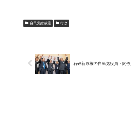
自民党総裁選
行政
石破新政権の自民党役員・閣僚