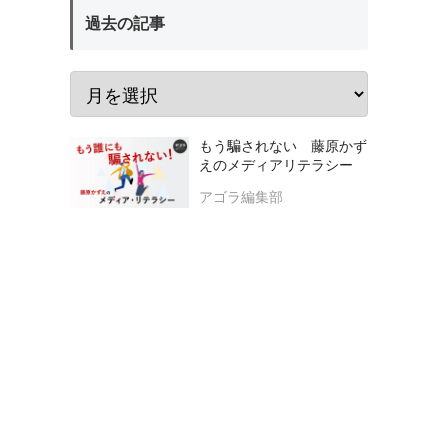
過去の記事
もう騙されない 藤原かず
えのメディアリテラシー
アゴラ編集部