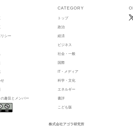
U
CATEGORY
O
覧
トップ
覧
政治
ポリシー
経済
ビジネス
集
社会・一般
社
国際
載
IT・メディア
わせ
科学・文化
項
エネルギー
トの趣旨とメンバー
書評
こども版
株式会社アゴラ研究所