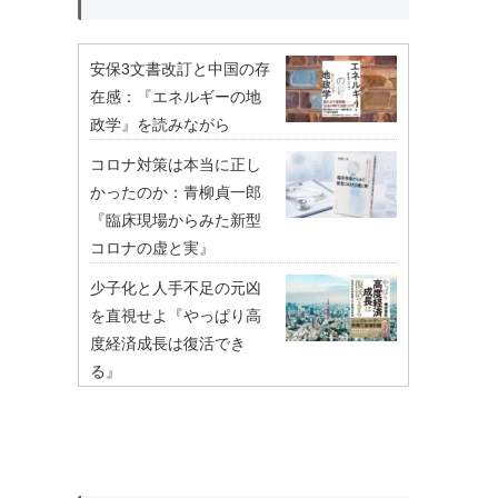
安保3文書改訂と中国の存
在感：『エネルギーの地
政学』を読みながら
コロナ対策は本当に正し
かったのか：青柳貞一郎
『臨床現場からみた新型
コロナの虚と実』
少子化と人手不足の元凶
を直視せよ『やっぱり高
度経済成長は復活でき
る』