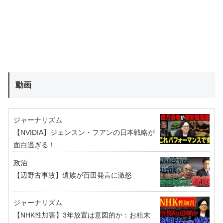
動画
ジャーナリズム
【NVIDIA】ジェンスン・フアンの日本戦略が
面白過ぎる！
政治
【辺野古事故】遺族が百田発言に激怒
ジャーナリズム
【NHK性加害】3年放置は意図的か：お粗末