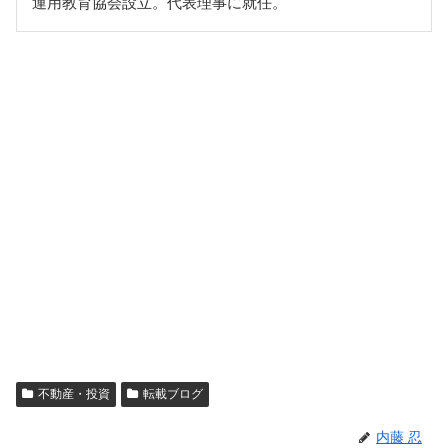
運用教育協会設立。代表理事に就任。
不動産・投資
転載ブログ
内藤 忍