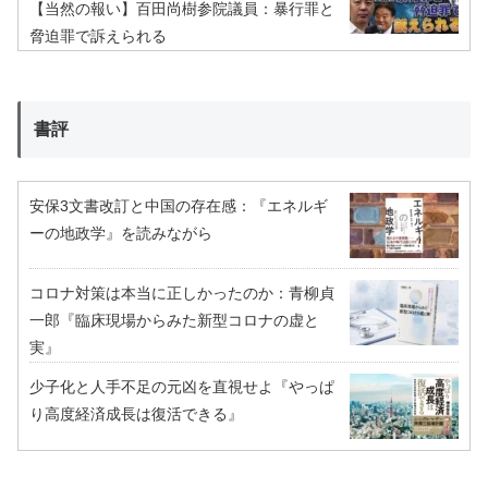
【当然の報い】百田尚樹参院議員：暴行罪と
脅迫罪で訴えられる
書評
安保3文書改訂と中国の存在感：『エネルギ
ーの地政学』を読みながら
コロナ対策は本当に正しかったのか：青柳貞
一郎『臨床現場からみた新型コロナの虚と
実』
少子化と人手不足の元凶を直視せよ『やっぱ
り高度経済成長は復活できる』