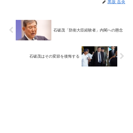
黒坂 岳央
石破茂「防衛大臣経験者」内閣への懸念
石破茂はその変節を後悔する