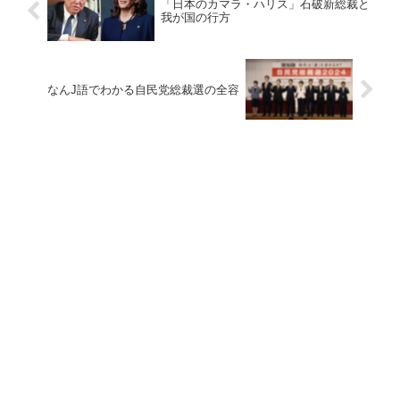
「日本のカマラ・ハリス」石破新総裁と
我が国の行方
なんJ語でわかる自民党総裁選の全容