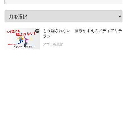
もう騙されない 藤原かずえのメディアリテ
ラシー
アゴラ編集部