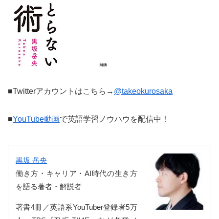
■Twitterアカウントはこちら→
@takeokurosaka
■
YouTube動画
で英語学習ノウハウを配信中！
黒坂 岳央
働き方・キャリア・AI時代の生き方
を語る著者・解説者
著書4冊／英語系YouTuber登録者5万