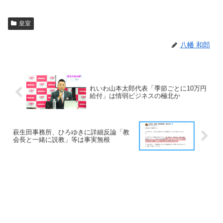
皇室
八幡 和郎
れいわ山本太郎代表「季節ごとに10万円
給付」は情弱ビジネスの極北か
萩生田事務所、ひろゆきに詳細反論「教
会長と一緒に説教」等は事実無根