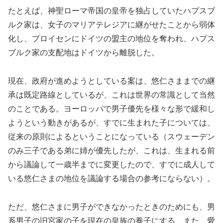
たとえば、神聖ローマ帝国の皇帝を独占していたハプスブ
ルク家は、女子のマリアテレジアに継がせたことから弱体
化し、プロイセンにドイツの盟主の地位を奪われ、ハプス
ブルク家の支配地はドイツから離脱した。
現在、政府が進めようとしている案は、悠仁さままでの継
承は既定路線としているが、これは世界の常識として当然
のことである。ヨーロッパで男子優先を様々な形で緩和し
ようという動きがあるが、すでに生まれた子については、
従来の原則によるということになっている（スウェーデン
のみ三子である弟に姉が優先したが、これは、生まれる前
から議論して一歳半までに変更したので、すでに成人して
いる悠仁さまの地位を議論する場合の参考にならない）。
ただ、悠仁さまに男子ができなかったときのためにも、男
系男子の旧宮家の子を現在の皇族の養子にする、また、愛