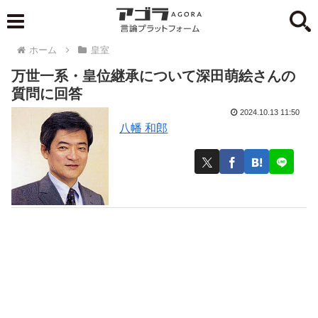
ホーム
皇室
万世一系・皇位継承について深田萌絵さんの
質問に回答
2024.10.13 11:50
八幡 和郎