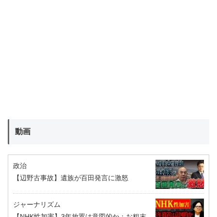
動画
政治
【辺野古事故】遺族が百田発言に激怒
ジャーナリズム
【NHK性加害】3年放置は意図的か：お粗末