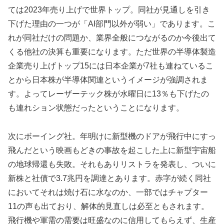
ては2023年売り上げで世界トップ。同社が見通しを引き
下げた理由の一つが「AI部門以外が弱い」であります。こ
れが同社だけの問題か、業界全般につながるのか今後出て
くる他社の決算も重要になります。ただ世界の半導体製造
企業売り上げトップ15には日本企業が7社も連ねているこ
とから日本株が半導体関連というイメージが強調されま
す。よってレーザーテック株が水曜日に13％も下げたの
も連れション状態だったということになります。
次にボーイング社。年明けに新型機のドアが飛行中にすっ
飛んだという映画もどきの事故を起こした上に新型宇宙船
の地球帰還も失敗。それもありリストラを発表し、ついに
新株と社債で3.7兆円を調達とあります。赤字が続く同社
においてそれは焼け石に水なのか、一部ではチャプター
11の声も出ており、解体的見直しは必至ともされます。
飛行機や軍需の需要は旺盛なのに信用してもらえず、生産