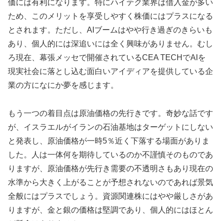
価には有利になります。特にハイテク業界は借入金が多い
ため、このメリットを享受しやすく株価にはプラスになる
とされます。ただし、AIブームはやや行き過ぎのきらいも
あり、個人的には深追いには全く興味がありません。むし
ろ現在、幕張メッセで開催されているCEA TECHでAIを
現実社会に落とし込む面白いアイディアを提供している企
業の方になにか夢を感じます。
もう一つの着目点は原油価格の先行きです。奇妙な話です
が、イスラエルがイランの石油基地はターゲットにしない
と発表し、原油価格が一時5％近く下落する場面がありま
した。人は一体何を期待しているのか不謹慎そのものであ
りますが、原油価格が先行き需要の不透明さもあり現在の
水準から大きく上がることが予想されないのであれば景気
全般にはプラスでしょう。資源関連株にはやや厳しさがあ
りますが、金と銀の価格は堅調であり、個人的にはほとん