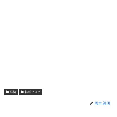
経済
転載ブログ
岡本 裕明