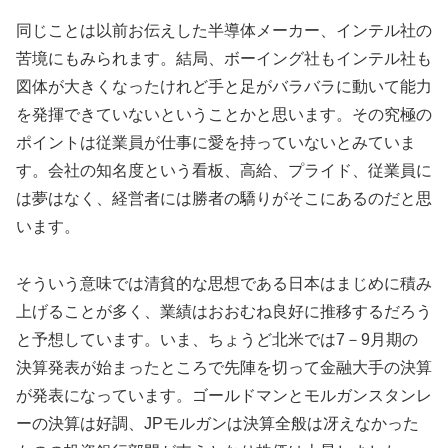
同じことは以前お伝えした半導体メーカー、インテル社の
苦境にもみられます。結局、ボーイング社もインテル社も
図体が大きくなったけれど手と足がバラバラに動いて能力
を発揮できていないということかと思います。その究極の
ポイントは従業員が仕事に愛を持っていないとみていま
す。会社の知名度という看板、高給、プライド、従業員に
は夢はなく、経営者には勝者の驕りがそこにあるのだと思
います。
そういう意味では清貧的な思想である日本はまじめに積み
上げることが多く、業績はおおむね良好に推移するだろう
と予想しています。いま、ちょうど北米では7－9月期の
決算発表が始まったところで先陣を切って金融大手の決算
が発表になっています。ゴールドマンとモルガンスタンレ
ーの決算は好調、JPモルガンは決算全般は冴えなかった