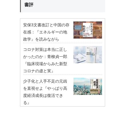
書評
安保3文書改訂と中国の存
在感：『エネルギーの地
政学』を読みながら
コロナ対策は本当に正し
かったのか：青柳貞一郎
『臨床現場からみた新型
コロナの虚と実』
少子化と人手不足の元凶
を直視せよ『やっぱり高
度経済成長は復活でき
る』