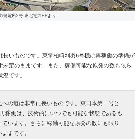
力発電所2号 東北電力HPより
は長いものです。東電柏崎刈羽6号機は再稼働の準備が
ず未定のままです。また、稼働可能な原発の数も限ら
状況です。
化への道は非常に長いものです。東日本第一号と
の再稼働は、技術的にいつでも可能な状態であるも
っています。さらに稼働可能な原発の数にも限り
いままです。