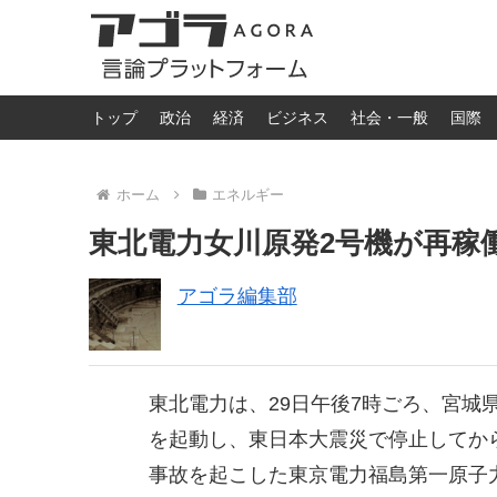
トップ
政治
経済
ビジネス
社会・一般
国際
ホーム
エネルギー
東北電力女川原発2号機が再稼
アゴラ編集部
東北電力は、29日午後7時ごろ、宮城
を起動し、東日本大震災で停止してか
事故を起こした東京電力福島第一原子