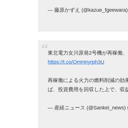
— 藤原かずえ (@kazue_fgeewara
東北電力女川原発2号機が再稼働、
https://t.co/QmHnyrph3U
再稼働による火力の燃料削減の効
ば、投資費用を回収した上で、収
— 産経ニュース (@Sankei_news)