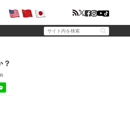
か？
45