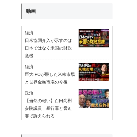
動画
経済
日米協調介入が示すのは
日本ではなく米国の財政
危機
経済
巨大IPOが殺した米株市場
と世界金融市場の今後
政治
【当然の報い】百田尚樹
参院議員：暴行罪と脅迫
罪で訴えられる