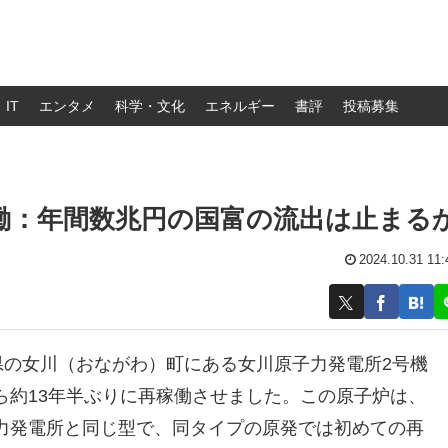
IT
エンタメ
科学・文化
エネルギー
書評
投稿募集
働：年間数兆円の国富の流出は止まる
2024.10.31 11:
県の女川（おながわ）町にある女川原子力発電所2号機
ら約13年半ぶりに再稼働させました。この原子炉は、
力発電所と同じ型で、同タイプの原発では初めての再