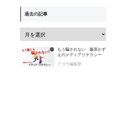
過去の記事
もう騙されない 藤原かず
えのメディアリテラシー
アゴラ編集部