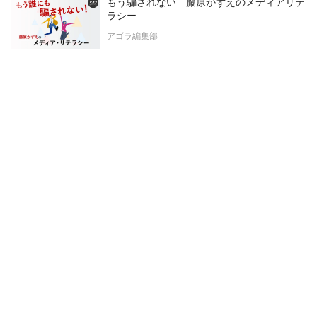
もう騙されない 藤原かずえのメディアリテ
ラシー
アゴラ編集部