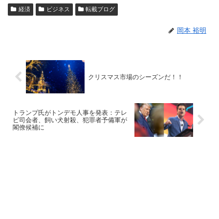
経済
ビジネス
転載ブログ
岡本 裕明
クリスマス市場のシーズンだ！！
トランプ氏がトンデモ人事を発表：テレ
ビ司会者、飼い犬射殺、犯罪者予備軍が
閣僚候補に