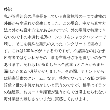
後記
私が管理組合の理事長をしている商業施設の一つで建物の
外部から水漏れが発生しました。この場合、中から直す方
法と外から直す方法があるのですが、外の場所が特定でき
ないので中の水漏れ場所のコンクリをジャックハンマーで
壊し、そこを特殊な薬剤の入ったコンクリートで固めま
す。これは100％水が止まるのですが、不思議なのはなぜ
所有者ではない私がその工事を主導せざるを得ないのかで
あります。それも1か所直したら全然違うところからまた
漏れたため2か月弱かかりました。その間、テナントから
は損害賠償のクレーム。なぜ、善意でやっている私に損害
賠償？世の中何かおかしいと思うのですが、相手はイラン
の強硬派。おぉー！常識観が違うからでは済ませられない
海外業務の難しさをいまだに実感しております。