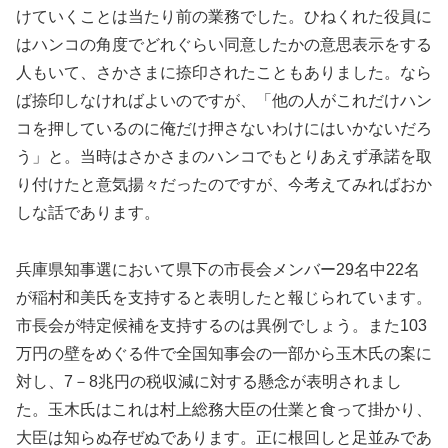
けていくことは当たり前の業務でした。ひねくれた役員に
はハンコの角度でどれぐらい同意したかの意思表示をする
人もいて、さかさまに捺印されたこともありました。なら
ば捺印しなければよいのですが、「他の人がこれだけハン
コを押しているのに俺だけ押さないわけにはいかないだろ
う」と。当時はさかさまのハンコでもとりあえず承諾を取
り付けたと意気揚々だったのですが、今考えてみればおか
しな話であります。
兵庫県知事選において県下の市長会メンバー29名中22名
が稲村和美氏を支持すると表明したと報じられています。
市長会が特定候補を支持するのは異例でしょう。また103
万円の壁をめぐる件で全国知事会の一部から玉木氏の案に
対し、7－8兆円の税収減に対する懸念が表明されまし
た。玉木氏はこれは村上総務大臣の仕業と食って掛かり、
大臣は知らぬ存ぜぬであります。正に根回しと足並みであ