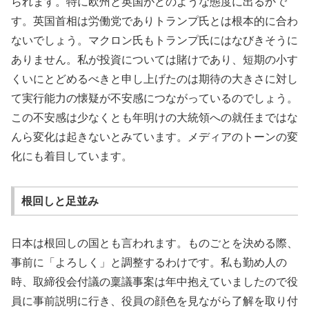
られます。特に欧州と英国がどのような態度に出るかで
す。英国首相は労働党でありトランプ氏とは根本的に合わ
ないでしょう。マクロン氏もトランプ氏にはなびきそうに
ありません。私が投資については賭けであり、短期の小す
くいにとどめるべきと申し上げたのは期待の大きさに対し
て実行能力の懐疑が不安感につながっているのでしょう。
この不安感は少なくとも年明けの大統領への就任まではな
んら変化は起きないとみています。メディアのトーンの変
化にも着目しています。
根回しと足並み
日本は根回しの国とも言われます。ものごとを決める際、
事前に「よろしく」と調整するわけです。私も勤め人の
時、取締役会付議の稟議事案は年中抱えていましたので役
員に事前説明に行き、役員の顔色を見ながら了解を取り付