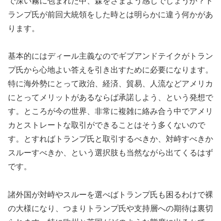
で深い霧に包まれた中、森をさまよう感じでしょうか？ト
ランプ氏が前回大統領をした時とは明らかに違う何かがあ
ります。
基本的にはディール主義なのでギブアンドテイクがトラン
プ氏から心地よい答えを引き出すために必要になります。
特に海外勢にとって政治、経済、貿易、人流などアメリカ
にとってメリットがあるならば承諾しよう、という発想で
す。ところが今の世界、非常に複雑に絡み合う中でアメリ
カとストレートな取引ができることはそう多くないので
す。とすればトランプ氏と取引するべきか、対峙すべきか
スルーすべきか、という選択肢も当然ながら出てくるはず
です。
諸外国が対峙やスルーを選べばトランプ氏も困るわけで裸
の大様になり、つまりトランプ氏や支持層への期待は裏切