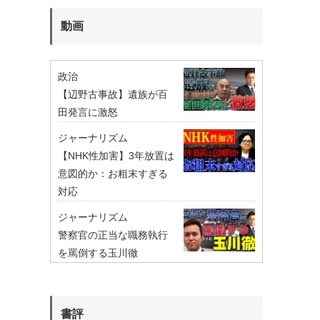
動画
政治
【辺野古事故】遺族が百
田発言に激怒
ジャーナリズム
【NHK性加害】3年放置は
意図的か：お粗末すぎる
対応
ジャーナリズム
警察官の正当な職務執行
を罵倒する玉川徹
書評