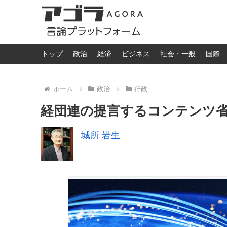
トップ
政治
経済
ビジネス
社会・一般
国際
ホーム
政治
行政
経団連の提言するコンテンツ
城所 岩生