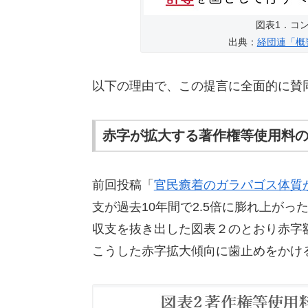
図表1．コ
出典：
経団連「概要版E
以下の理由で、この提言に全面的に賛
赤字が拡大する著作権等使用料
前回投稿「
官民癒着のガラパゴス体質
支が過去10年間で2.5倍に膨れ上が
収支を抜き出した図表２のとおり赤字額は
こうした赤字拡大傾向に歯止めをかけ