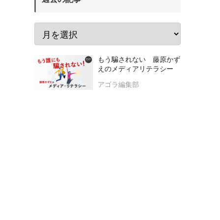
もう騙されない 藤原かず
えのメディアリテラシー
アゴラ編集部