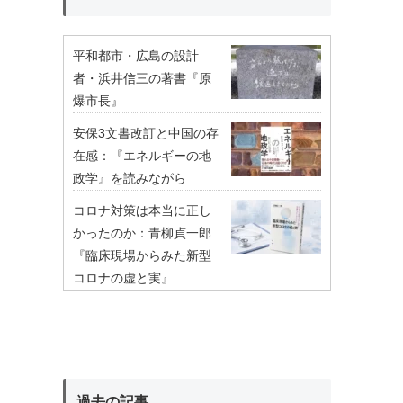
平和都市・広島の設計
者・浜井信三の著書『原
爆市長』
安保3文書改訂と中国の存
在感：『エネルギーの地
政学』を読みながら
コロナ対策は本当に正し
かったのか：青柳貞一郎
『臨床現場からみた新型
コロナの虚と実』
過去の記事