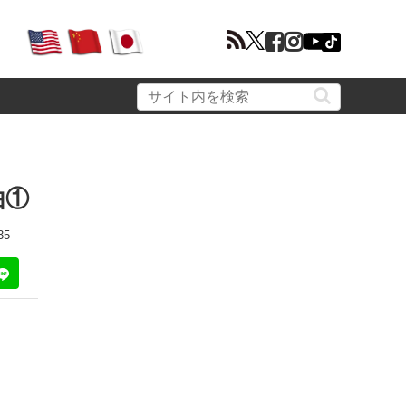
由①
35