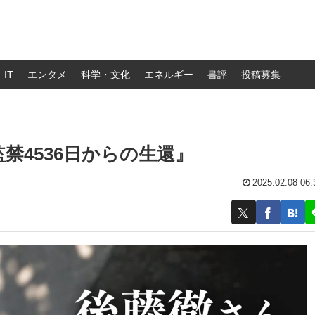
IT
エンタメ
科学・文化
エネルギー
書評
投稿募集
禁4536日からの生還』
2025.02.08 06: