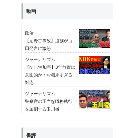
動画
政治
【辺野古事故】遺族が百
田発言に激怒
ジャーナリズム
【NHK性加害】3年放置は
意図的か：お粗末すぎる
対応
ジャーナリズム
警察官の正当な職務執行
を罵倒する玉川徹
書評