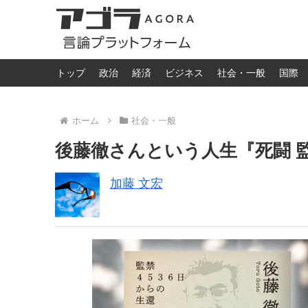
トップ
政治
経済
ビジネス
社会・一般
国際
ホーム
社会・一般
後藤徹さんという人生『死闘 監
加藤 文宏