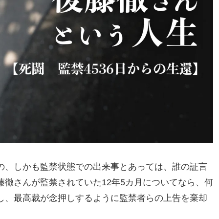
の、しかも監禁状態での出来事とあっては、誰の証言
徹さんが監禁されていた12年5カ月についてなら、何
し、最高裁が念押しするように監禁者らの上告を棄却
。