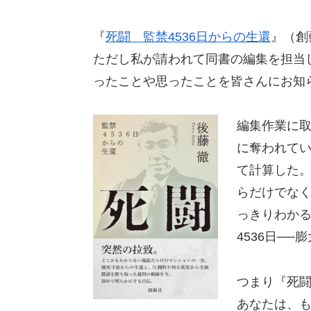
『
死闘 監禁4536日からの生還
』（創
ただし私が請われて同書の編集を担当
ったことや思ったことを皆さんにお知
編集作業に
に奪われてい
て計算した
らだけでなく
っきりわか
4536日─
つまり『死闘
あなたは、