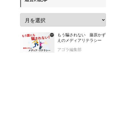
もう騙されない 藤原かず
えのメディアリテラシー
アゴラ編集部