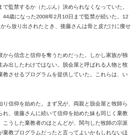
まで監禁するか（たぶん）決められなくなっていた。
、44歳になった2008年2月10日まで監禁が続いた。12
屋から放り出されたとき、後藤さんは骨と皮だけに痩せ
彼から信念と信仰を奪うためだった。しかし家族が独
生み出したわけではない。脱会屋と呼ばれる人物と牧
棄教させるプログラムを提供していた。これらは、い
知り信仰を始めた。まず兄が、両親と脱会屋と牧師ら
られ、後藤さんに続いて信仰を始めた妹も同じく棄教
。こうした棄教者のほとんどが、関与した牧師の宗派
が棄教プログラムだったと言ってよいかもしれないほ