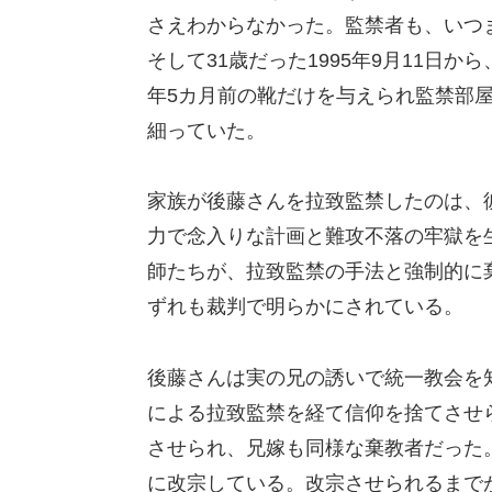
さえわからなかった。監禁者も、いつ
そして31歳だった1995年9月11日から
年5カ月前の靴だけを与えられ監禁部
細っていた。
家族が後藤さんを拉致監禁したのは、
力で念入りな計画と難攻不落の牢獄を
師たちが、拉致監禁の手法と強制的に
ずれも裁判で明らかにされている。
後藤さんは実の兄の誘いで統一教会を
による拉致監禁を経て信仰を捨てさせ
させられ、兄嫁も同様な棄教者だった
に改宗している。改宗させられるまで