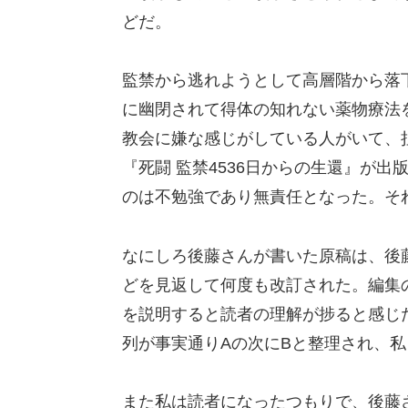
どだ。
監禁から逃れようとして高層階から落下
に幽閉されて得体の知れない薬物療法
教会に嫌な感じがしている人がいて、
『死闘 監禁4536日からの生還』が
のは不勉強であり無責任となった。そ
なにしろ後藤さんが書いた原稿は、後
どを見返して何度も改訂された。編集
を説明すると読者の理解が捗ると感じ
列が事実通りAの次にBと整理され、
また私は読者になったつもりで、後藤