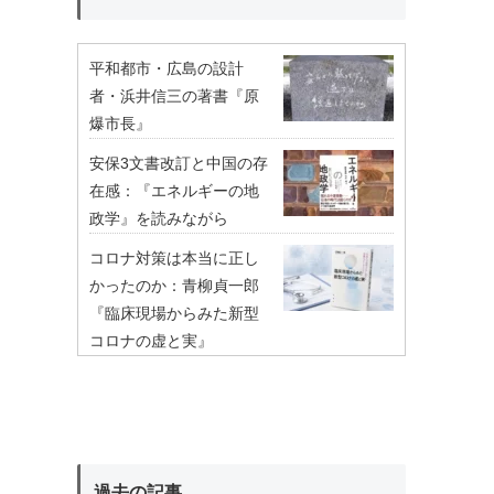
平和都市・広島の設計
者・浜井信三の著書『原
爆市長』
安保3文書改訂と中国の存
在感：『エネルギーの地
政学』を読みながら
コロナ対策は本当に正し
かったのか：青柳貞一郎
『臨床現場からみた新型
コロナの虚と実』
過去の記事