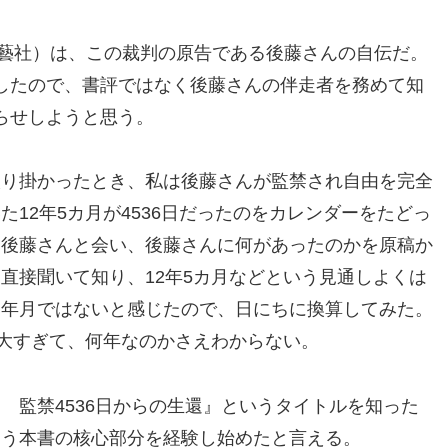
藝社）は、この裁判の原告である後藤さんの自伝だ。
したので、書評ではなく後藤さんの伴走者を務めて知
らせしようと思う。
取り掛かったとき、私は後藤さんが監禁され自由を完全
た12年5カ月が4536日だったのをカレンダーをたどっ
。後藤さんと会い、後藤さんに何があったのかを原稿か
直接聞いて知り、12年5カ月などという見通しよくは
る年月ではないと感じたので、日にちに換算してみた。
─膨大すぎて、何年なのかさえわからない。
 監禁4536日からの生還』というタイトルを知った
もう本書の核心部分を経験し始めたと言える。