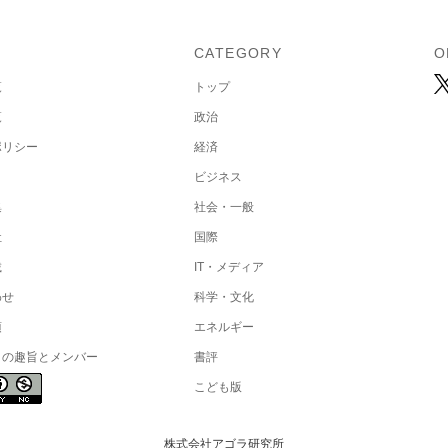
U
CATEGORY
O
覧
トップ
覧
政治
ポリシー
経済
ビジネス
集
社会・一般
社
国際
載
IT・メディア
わせ
科学・文化
項
エネルギー
トの趣旨とメンバー
書評
こども版
株式会社アゴラ研究所