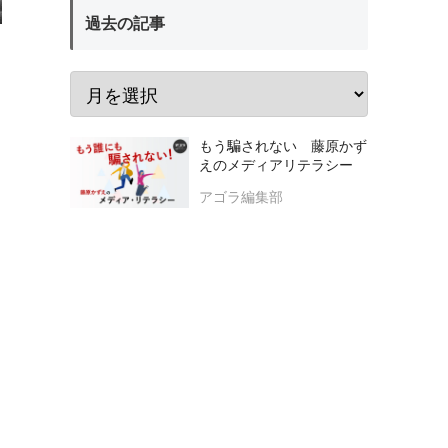
過去の記事
もう騙されない 藤原かず
えのメディアリテラシー
アゴラ編集部