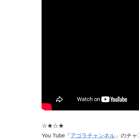
☆★☆★
You Tube「
アゴラチャンネル
」のチャン