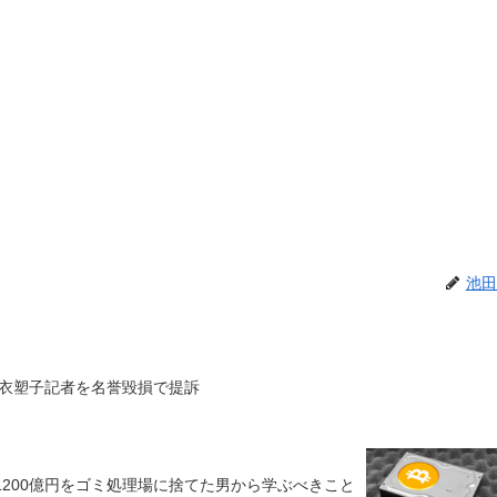
池田
衣塑子記者を名誉毀損で提訴
1200億円をゴミ処理場に捨てた男から学ぶべきこと