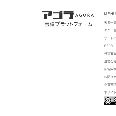
MEN
著者一
タグ一
サイト
GEPR
投稿募
運営会
広告掲
お問合
免責事
本サイ