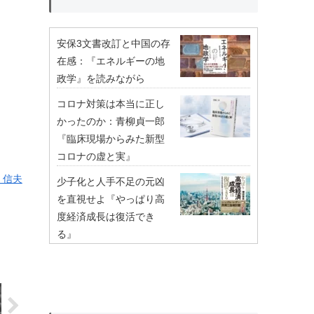
安保3文書改訂と中国の存
在感：『エネルギーの地
政学』を読みながら
コロナ対策は本当に正し
かったのか：青柳貞一郎
『臨床現場からみた新型
コロナの虚と実』
 信夫
少子化と人手不足の元凶
を直視せよ『やっぱり高
度経済成長は復活でき
る』