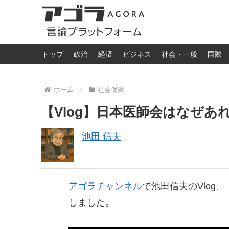
トップ
政治
経済
ビジネス
社会・一般
国際
ホーム
社会保障
【Vlog】日本医師会はなぜ
池田 信夫
アゴラチャンネル
で池田信夫のVlog
しました。