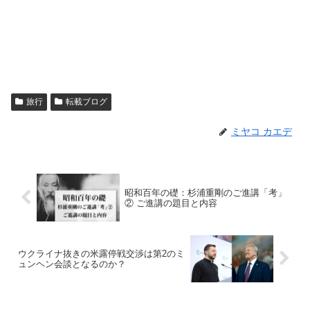
旅行
転載ブログ
ミヤコ カエデ
昭和百年の礎：杉浦重剛のご進講「考」
② ご進講の題目と内容
ウクライナ抜きの米露停戦交渉は第2のミ
ュンヘン会談となるのか？