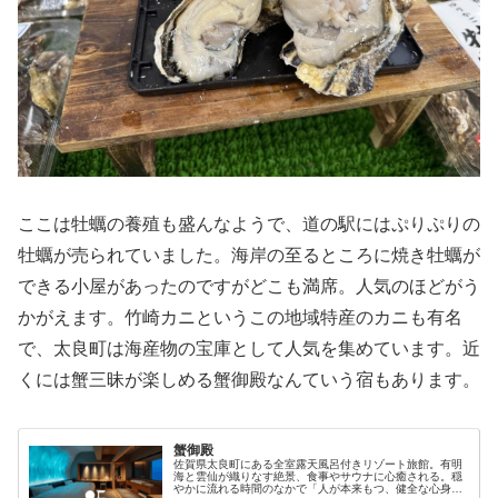
ここは牡蠣の養殖も盛んなようで、道の駅にはぷりぷりの
牡蠣が売られていました。海岸の至るところに焼き牡蠣が
できる小屋があったのですがどこも満席。人気のほどがう
かがえます。竹崎カニというこの地域特産のカニも有名
で、太良町は海産物の宝庫として人気を集めています。近
くには蟹三昧が楽しめる蟹御殿なんていう宿もあります。
蟹御殿
佐賀県太良町にある全室露天風呂付きリゾート旅館。有明
海と雲仙が織りなす絶景、食事やサウナに心癒される。穏
やかに流れる時間のなかで「人が本来もつ、健全な心身を