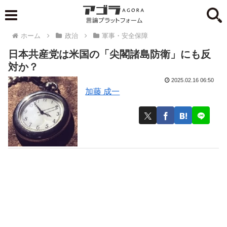
ホーム
政治
軍事・安全保障
日本共産党は米国の「尖閣諸島防衛」にも反
対か？
2025.02.16 06:50
加藤 成一