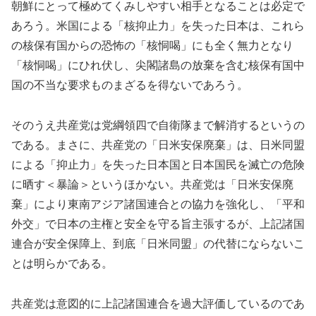
朝鮮にとって極めてくみしやすい相手となることは必定で
あろう。米国による「核抑止力」を失った日本は、これら
の核保有国からの恐怖の「核恫喝」にも全く無力となり
「核恫喝」にひれ伏し、尖閣諸島の放棄を含む核保有国中
国の不当な要求ものまざるを得ないであろう。
そのうえ共産党は党綱領四で自衛隊まで解消するというの
である。まさに、共産党の「日米安保廃棄」は、日米同盟
による「抑止力」を失った日本国と日本国民を滅亡の危険
に晒す＜暴論＞というほかない。共産党は「日米安保廃
棄」により東南アジア諸国連合との協力を強化し、「平和
外交」で日本の主権と安全を守る旨主張するが、上記諸国
連合が安全保障上、到底「日米同盟」の代替にならないこ
とは明らかである。
共産党は意図的に上記諸国連合を過大評価しているのであ