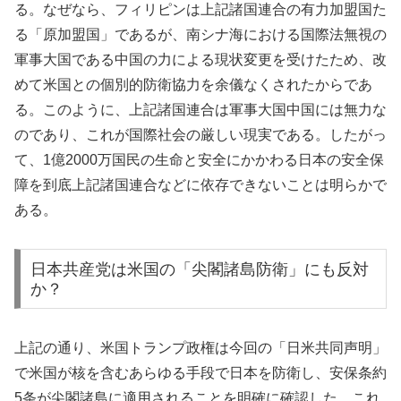
る。なぜなら、フィリピンは上記諸国連合の有力加盟国た
る「原加盟国」であるが、南シナ海における国際法無視の
軍事大国である中国の力による現状変更を受けたため、改
めて米国との個別的防衛協力を余儀なくされたからであ
る。このように、上記諸国連合は軍事大国中国には無力な
のであり、これが国際社会の厳しい現実である。したがっ
て、1億2000万国民の生命と安全にかかわる日本の安全保
障を到底上記諸国連合などに依存できないことは明らかで
ある。
日本共産党は米国の「尖閣諸島防衛」にも反対
か？
上記の通り、米国トランプ政権は今回の「日米共同声明」
で米国が核を含むあらゆる手段で日本を防衛し、安保条約
5条が尖閣諸島に適用されることを明確に確認した。これ