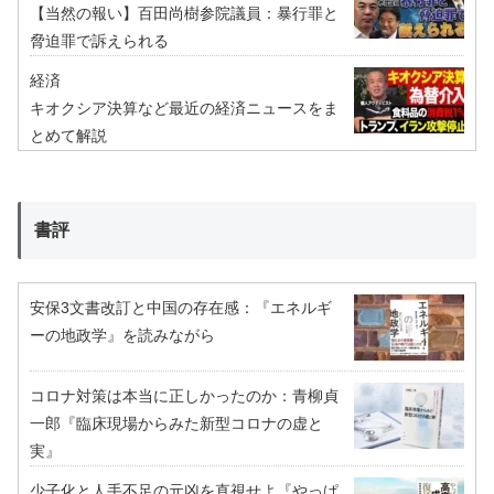
【当然の報い】百田尚樹参院議員：暴行罪と
脅迫罪で訴えられる
経済
キオクシア決算など最近の経済ニュースをま
とめて解説
書評
安保3文書改訂と中国の存在感：『エネルギ
ーの地政学』を読みながら
コロナ対策は本当に正しかったのか：青柳貞
一郎『臨床現場からみた新型コロナの虚と
実』
少子化と人手不足の元凶を直視せよ『やっぱ