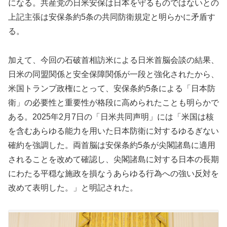
になる。共産党の日米安保は日本を守るものではないとの
上記主張は安保条約5条の共同防衛規定と明らかに矛盾す
る。
加えて、今回の石破首相訪米による日米首脳会談の結果、
日米の同盟関係と安全保障関係が一段と強化されたから、
米国トランプ政権にとって、安保条約5条による「日本防
衛」の必要性と重要性が格段に高められたことも明らかで
ある。2025年2月7日の「日米共同声明」には「米国は核
を含むあらゆる能力を用いた日本防衛に対するゆるぎない
確約を強調した。両首脳は安保条約5条が尖閣諸島に適用
されることを改めて確認し、尖閣諸島に対する日本の長期
にわたる平穏な施政を損なうあらゆる行為への強い反対を
改めて表明した。」と明記された。