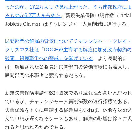
ったのが、17.2万人まで膨れ上がった。うち連邦政府によ
るものが6.2万人を占めた
。新規失業保険申請件数（Initial
Jobless Claims）はチャレンジャー人員削減に遅行する。
民間部門の解雇の背景についてチャレンジャー・グレイ・
クリスマス社は「DOGEが主導する解雇に加え政府契約の
破棄、貿易戦争への警戒」を挙げている
。より長期的に
は、解雇された公務員は民間部門の労働市場にも流入し、
民間部門の求職者と競合するだろう。
新規失業保険申請件数は週次であり速報性が高いと思われ
ているが、チャレンジャー人員削減数の遅行指標である。
失業保険をすぐに申請する従業員もいれば、休暇を決め込
んで申請が遅くなるケースもあり、解雇の影響は徐々に現
れると思われるためである。