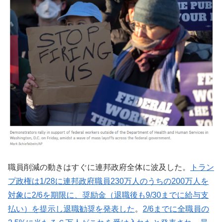
職員削減の動きはすぐに連邦政府全体に波及した。
トラン
プ政権は1/28に連邦政府職員230万人のうちの200万人を
対象に2/6を期限に、奨励金（退職後も9/30までに給与支
払い）を提示し退職勧奨を発表した
。
2/6までに全職員の