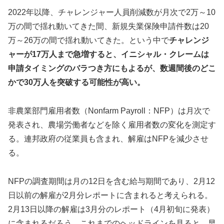
2022年以降、チャレンジャー人員削減数が月次で2万～10
万の間で揺れ動いてきた間、新規失業保険申請件数は20
万～26万の間で揺れ動いてきた。という中で
チャレンジ
ャーが17万人まで急増すると、イニシャル・クレームは
申請タイミングのバラつき方にもよるが、数週間後のどこ
かで30万人を突破する可能性が高い。
非農業部門雇用者数（Nonfarm Payroll：NFP）は月次で
発表され、農場労働者などを除く雇用者数の変化を測定す
る。連邦政府の従業員も含まれ、解雇はNFPを減少させ
る。
NFPの調査期間は月の12日を含む給与期間であり、2月12
日以前の解雇が2月分レポートに含まれると考えられる。
2月13日以降の解雇は3月分のレポート（4月初旬に発表）
に含まれるだろう。これまでのヘッドラインを見ると、早