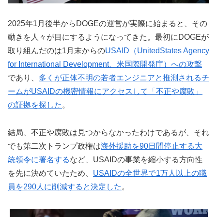
2025年1月後半からDOGEの運営が実際に始まると、その
動きを人々が目にするようになってきた。最初にDOGEが
取り組んだのは1月末からの
USAID（UnitedStates Agency
for International Development、米国際開発庁）への攻撃
であり、
多くが正体不明の若者エンジニアと推測されるチ
ームがUSAIDの機密情報にアクセスして「不正や腐敗」
の証拠を探した
。
結局、不正や腐敗は見つからなかったわけであるが、それ
でも第二次トランプ政権は
海外援助を90日間停止する大
統領令に署名する
など、USAIDの事業を縮小する方向性
を先に決めていたため、
USAIDの全世界で1万人以上の職
員を290人に削減すると決定した
。