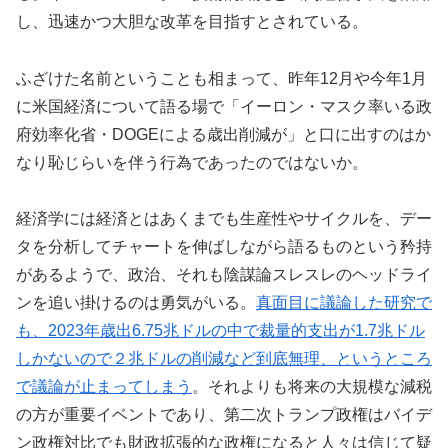
し、迅速かつ大胆な改革を目指すとされている。
ふざけた名前ということも相まって、昨年12月や今年1月
に米国経済について語る場で「イーロン・マスク率いる政
府効率化省・DOGEによる歳出削減が」と口に出すのはか
なり恥じらいを伴う行為であったのではないか。
経済学には経済とはあくまでも生産性やサイクルを、デー
タを分析してチャートを伸ばしながら語るものという矜持
があるようで、政治、それも陰謀論スレスレのヘッドライ
ンを追い掛けるのは勇気がいる。
真面目に議論した研究で
も、2023年歳出6.75兆ドルの中で裁量的支出が1.7兆ドル
しかないので２兆ドルの削減など到底無理、というところ
で議論が止まってしまう
。それよりも将来の大規模な減税
の方が重要イベントであり、第二次トランプ政権はバイデ
ン政権対比でも財政拡張的な政権になると人々は信じて疑