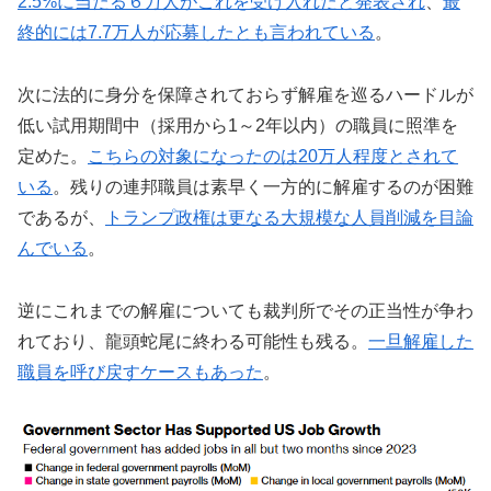
2.5%に当たる６万人がこれを受け入れたと発表され
、
最
終的には7.7万人が応募したとも言われている
。
次に法的に身分を保障されておらず解雇を巡るハードルが
低い試用期間中（採用から1～2年以内）の職員に照準を
定めた。
こちらの対象になったのは20万人程度とされて
いる
。残りの連邦職員は素早く一方的に解雇するのが困難
であるが、
トランプ政権は更なる大規模な人員削減を目論
んでいる
。
逆にこれまでの解雇についても裁判所でその正当性が争わ
れており、龍頭蛇尾に終わる可能性も残る。
一旦解雇した
職員を呼び戻すケースもあった
。