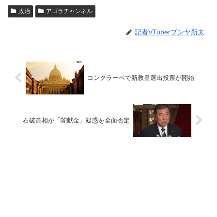
政治
アゴラチャンネル
記者VTuberブンヤ新太
コンクラーベで新教皇選出投票が開始
石破首相が「闇献金」疑惑を全面否定