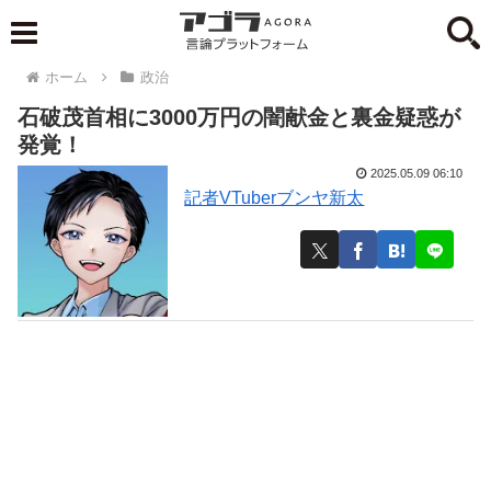
ホーム
政治
石破茂首相に3000万円の闇献金と裏金疑惑が
発覚！
2025.05.09 06:10
記者VTuberブンヤ新太