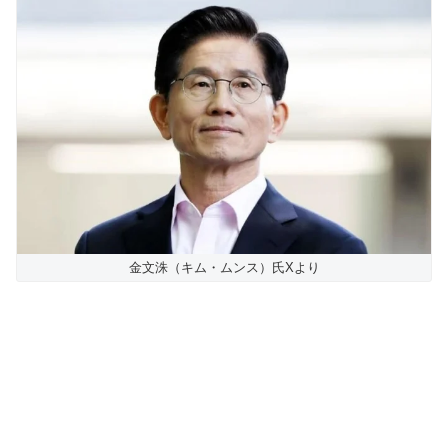
金文洙（キム・ムンス）氏Xより