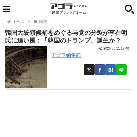
ホーム
国際
韓国大統領候補をめぐる与党の分裂が李在明
氏に追い風：「韓国のトランプ」誕生か？
2025.05.11 17:40
アゴラ編集部