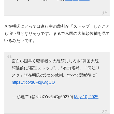
李在明氏にとっては進行中の裁判が「ストップ」したこと
も追い風となりそうです。まるで米国の大統領候補を見て
いるみたいです。
面白い国早く犯罪者を大統領にしろさ"韓国大統
領選前に“審理ストップ”…「有力候補」「司法リ
スク」李在明氏の5つの裁判、すべて選挙後に"
https://t.co/d6FkgGtgCO
— 杉建二 (@NUXYrv6aGg60279)
May 10, 2025