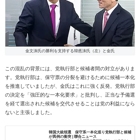
金文洙氏の勝利を支持する韓悳洙氏（左）と金氏
この混乱の背景には、党執行部と候補者間の対立がありま
す。党執行部は、保守票の分裂を避けるために候補一本化
を推進していましたが、金氏はこれに強く反発。党執行部
の決定を「強圧的な一本化要求」と批判し、正当な予備選
を経て選出された候補を交代させることは党の利益になら
ないと主張しました。
韓国大統領選 保守系一本化巡り党執行部と候補
が異例の衝突 | 聯合ニュース