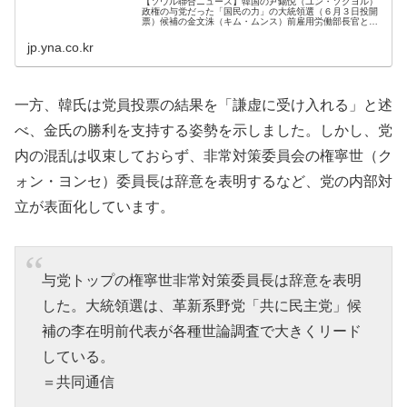
【ソウル聯合ニュース】韓国の尹錫悦（ユン・ソクヨル）
政権の与党だった「国民の力」の大統領選（６月３日投開
票）候補の金文洙（キム・ムンス）前雇用労働部長官と党
執行部が８日、無所属の韓...
jp.yna.co.kr
一方、韓氏は党員投票の結果を「謙虚に受け入れる」と述
べ、金氏の勝利を支持する姿勢を示しました。しかし、党
内の混乱は収束しておらず、非常対策委員会の権寧世（ク
ォン・ヨンセ）委員長は辞意を表明するなど、党の内部対
立が表面化しています。
与党トップの権寧世非常対策委員長は辞意を表明
した。大統領選は、革新系野党「共に民主党」候
補の李在明前代表が各種世論調査で大きくリード
している。
＝共同通信