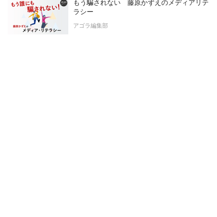
もう騙されない 藤原かずえのメディアリテ
ラシー
アゴラ編集部