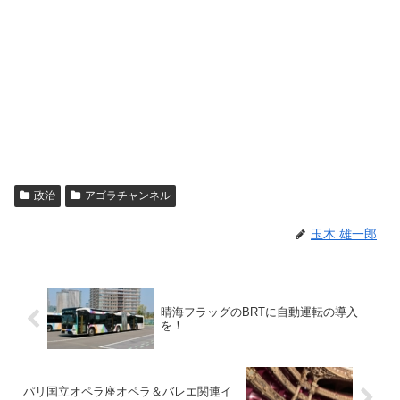
政治
アゴラチャンネル
玉木 雄一郎
晴海フラッグのBRTに自動運転の導入
を！
パリ国立オペラ座オペラ＆バレエ関連イ