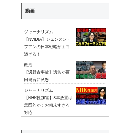
動画
ジャーナリズム
【NVIDIA】ジェンスン・
フアンの日本戦略が面白
過ぎる！
政治
【辺野古事故】遺族が百
田発言に激怒
ジャーナリズム
【NHK性加害】3年放置は
意図的か：お粗末すぎる
対応