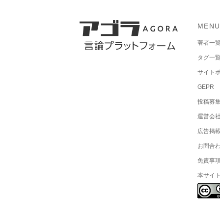
MEN
著者一
タグ一
サイト
GEPR
投稿募
運営会
広告掲
お問合
免責事
本サイ