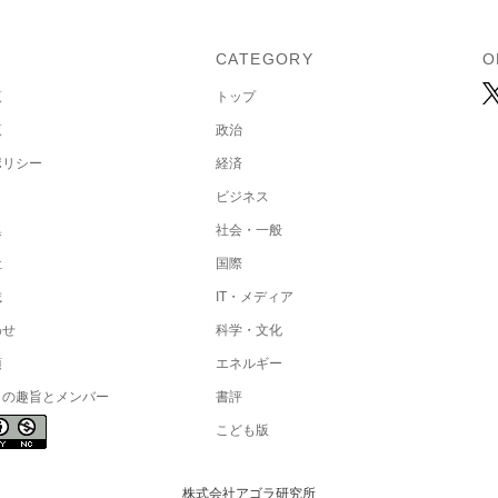
U
CATEGORY
O
覧
トップ
覧
政治
ポリシー
経済
ビジネス
集
社会・一般
社
国際
載
IT・メディア
わせ
科学・文化
項
エネルギー
トの趣旨とメンバー
書評
こども版
株式会社アゴラ研究所