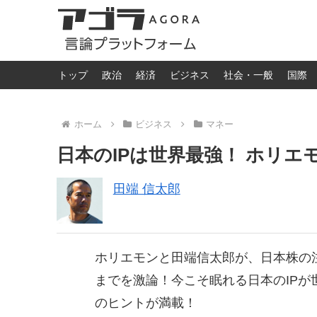
トップ
政治
経済
ビジネス
社会・一般
国際
ホーム
ビジネス
マネー
日本のIPは世界最強！ ホリ
田端 信太郎
ホリエモンと田端信太郎が、日本株の
までを激論！今こそ眠れる日本のIP
のヒントが満載！