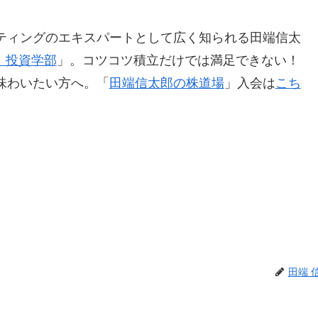
ティングのエキスパートとして広く知られる田端信太
 投資学部
」。コツコツ積立だけでは満足できない！
味わいたい方へ。「
田端信太郎の株道場
」入会は
こち
田端 