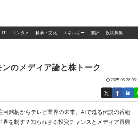
IT
エンタメ
科学・文化
エネルギー
書評
投稿募集
エモンのメディア論と株トーク
2025.05.28 06:
注目銘柄からテレビ業界の未来、AIで甦る伝説の番組
が世界を制す？知られざる投資チャンスとメディア再興