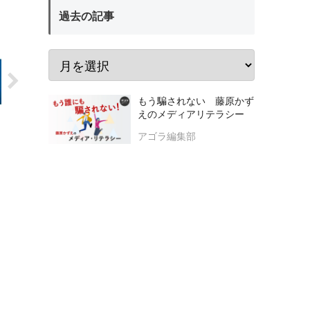
過去の記事
もう騙されない 藤原かず
えのメディアリテラシー
アゴラ編集部