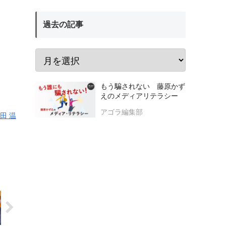
過去の記事
もう騙されない 藤原かず
えのメディアリテラシー
アゴラ編集部
田 温