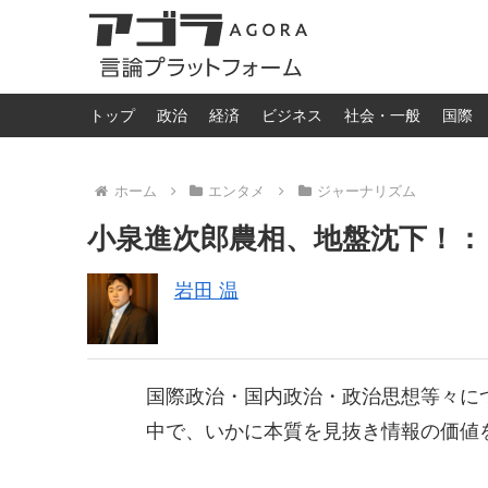
トップ
政治
経済
ビジネス
社会・一般
国際
ホーム
エンタメ
ジャーナリズム
小泉進次郎農相、地盤沈下！
岩田 温
国際政治・国内政治・政治思想等々に
中で、いかに本質を見抜き情報の価値