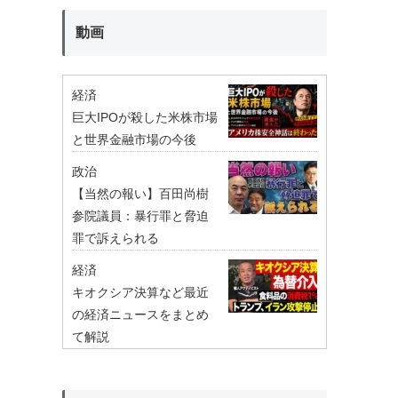
動画
経済
巨大IPOが殺した米株市場
と世界金融市場の今後
政治
【当然の報い】百田尚樹
参院議員：暴行罪と脅迫
罪で訴えられる
経済
キオクシア決算など最近
の経済ニュースをまとめ
て解説