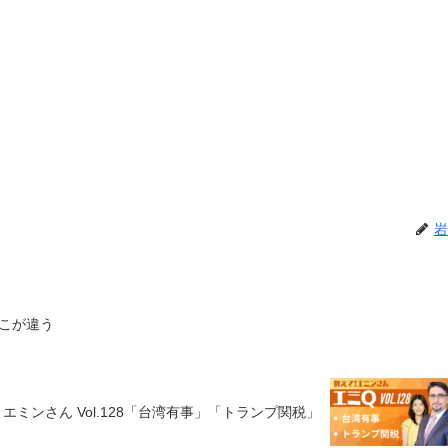
岩
こが違う
エミンさん Vol.128「台湾有事」「トランプ関税」