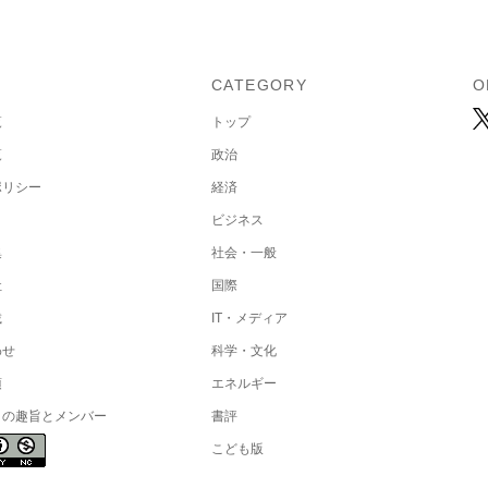
U
CATEGORY
O
覧
トップ
覧
政治
ポリシー
経済
ビジネス
集
社会・一般
社
国際
載
IT・メディア
わせ
科学・文化
項
エネルギー
トの趣旨とメンバー
書評
こども版