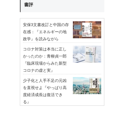
書評
安保3文書改訂と中国の存
在感：『エネルギーの地
政学』を読みながら
コロナ対策は本当に正し
かったのか：青柳貞一郎
『臨床現場からみた新型
コロナの虚と実』
少子化と人手不足の元凶
を直視せよ『やっぱり高
度経済成長は復活でき
る』