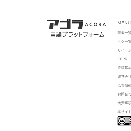
MEN
著者一
タグ一
サイト
GEPR
投稿募
運営会
広告掲
お問合
免責事
本サイ