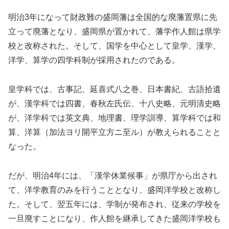
明治3年になって財政難の盛岡藩は全国的な廃藩置県に先
立って廃藩となり、盛岡県が置かれて、藩学作人館は県学
校と改称された。そして、国学を中心として皇学、漢学、
洋学、算学の四学科制が採用されたのである。
皇学科では、古事記、延喜式八之巻、日本書紀、古語拾遺
が、漢学科では四書、春秋左氏伝、十八史略、元明清史略
が、洋学科では英文典、地理書、理学訓導、算学科では和
算、洋算（加法ヨリ開平立方ニ至ル）が教えられることと
なった。
だが、明治4年には、「漢学休業候事」が県庁から出され
て、洋学教育のみを行うこととなり、盛岡洋学校と改称し
た。そして、翌五年には、学制が発布され、従来の学校を
一旦廃すことになり、作人館を継承してきた盛岡洋学校も