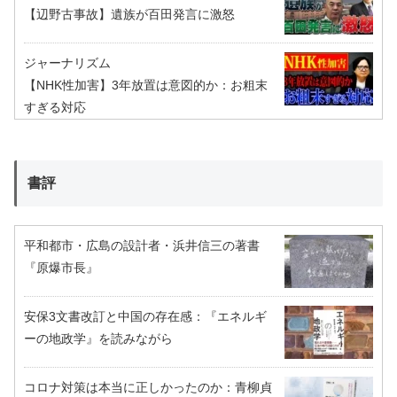
【辺野古事故】遺族が百田発言に激怒
ジャーナリズム
【NHK性加害】3年放置は意図的か：お粗末
すぎる対応
書評
平和都市・広島の設計者・浜井信三の著書
『原爆市長』
安保3文書改訂と中国の存在感：『エネルギ
ーの地政学』を読みながら
コロナ対策は本当に正しかったのか：青柳貞