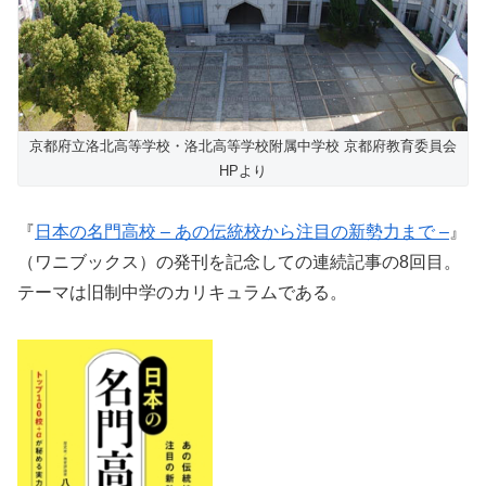
京都府立洛北高等学校・洛北高等学校附属中学校 京都府教育委員会
HPより
『
日本の名門高校 – あの伝統校から注目の新勢力まで –
』
（ワニブックス）の発刊を記念しての連続記事の8回目。
テーマは旧制中学のカリキュラムである。