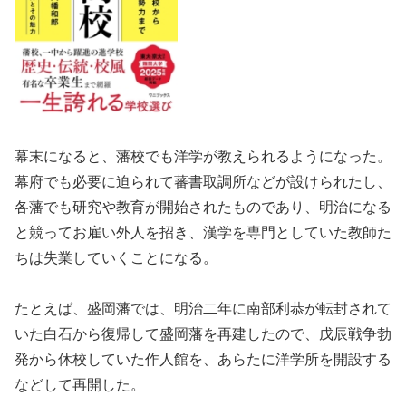
幕末になると、藩校でも洋学が教えられるようになった。
幕府でも必要に迫られて蕃書取調所などが設けられたし、
各藩でも研究や教育が開始されたものであり、明治になる
と競ってお雇い外人を招き、漢学を専門としていた教師た
ちは失業していくことになる。
たとえば、盛岡藩では、明治二年に南部利恭が転封されて
いた白石から復帰して盛岡藩を再建したので、戊辰戦争勃
発から休校していた作人館を、あらたに洋学所を開設する
などして再開した。