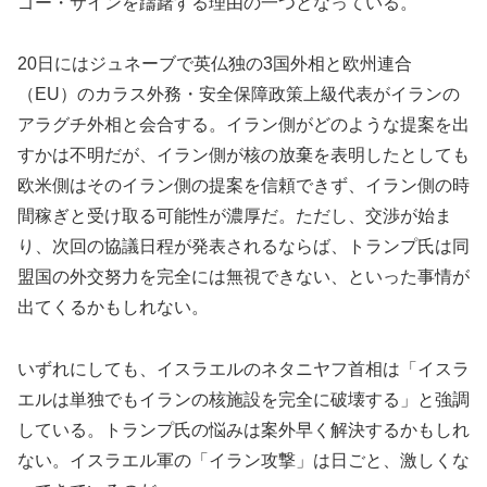
ゴー・サインを躊躇する理由の一つとなっている。
20日にはジュネーブで英仏独の3国外相と欧州連合
（EU）のカラス外務・安全保障政策上級代表がイランの
アラグチ外相と会合する。イラン側がどのような提案を出
すかは不明だが、イラン側が核の放棄を表明したとしても
欧米側はそのイラン側の提案を信頼できず、イラン側の時
間稼ぎと受け取る可能性が濃厚だ。ただし、交渉が始ま
り、次回の協議日程が発表されるならば、トランプ氏は同
盟国の外交努力を完全には無視できない、といった事情が
出てくるかもしれない。
いずれにしても、イスラエルのネタニヤフ首相は「イスラ
エルは単独でもイランの核施設を完全に破壊する」と強調
している。トランプ氏の悩みは案外早く解決するかもしれ
ない。イスラエル軍の「イラン攻撃」は日ごと、激しくな