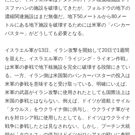
スファハンの施設を破壊してきたが、フォルドウの地下の
濃縮関連施設はまだ無傷だ。地下50メートルから80メー
トルにある地下施設を破壊するためには米軍の「バンカー
バスター」がどうしても必要となる。
イスラエル軍が13日、イラン攻撃を開始して20日で1週間
を迎えた。イスラエル軍の「ライジング・ライオン作戦」
は米軍の参戦で地下核施設を完全に破壊する段階にきてい
る。一方、イラン側は米国製のバンカーバスターの投入は
米軍の参戦を意味すると受け取っている。明確にいえば、
米軍の武器がイラン攻撃に使用されたとしても国際法上は
米国の参戦とはならない。例えば、ドイツが巡航ミサイル
「タウルス」をウクライナ側に供与し、ウクライナ軍がそ
れを対ロシア戦に使用したとしても、ドイツはウクライナ
戦争に参戦したとは見なされない。しかし、プーチン大統
領が「タウルス」の供与はドイツがロシアとの戦いに参戦