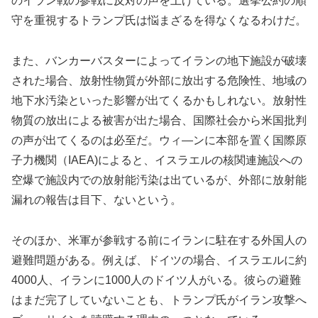
のイラン戦の参戦に反対の声を上げている。選挙公約の順
守を重視するトランプ氏は悩まざるを得なくなるわけだ。
また、バンカーバスターによってイランの地下施設が破壊
された場合、放射性物質が外部に放出する危険性、地域の
地下水汚染といった影響が出てくるかもしれない。放射性
物質の放出による被害が出た場合、国際社会から米国批判
の声が出てくるのは必至だ。ウィ―ンに本部を置く国際原
子力機関（IAEA)によると、イスラエルの核関連施設への
空爆で施設内での放射能汚染は出ているが、外部に放射能
漏れの報告は目下、ないという。
そのほか、米軍が参戦する前にイランに駐在する外国人の
避難問題がある。例えば、ドイツの場合、イスラエルに約
4000人、イランに1000人のドイツ人がいる。彼らの避難
はまだ完了していないことも、トランプ氏がイラン攻撃へ