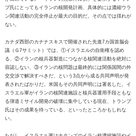
プ氏にとってもイランの核開発計画、具体的には濃縮ウラ
ン関連活動の完全停止が最大の目的だ。その点では揺れが
ない。
カナダ西部のカナナスキスで開催された先進7カ国首脳会
議（Ｇ7サミット）では、①イスラエルの自衛権を認め
る、②イランの核兵器製造につながる核関連活動を絶対に
容認しない、③イランの核問題は最終的には関係国間の外
交交渉で解決すべきだ、という3点から成る共同声明が発
表されたばかりだ。米国もその共同声明には署名した。イ
スラエル軍がイランの核関連施設と核兵器運用手段ともな
る弾道ミサイル開発の破壊に集中している現在、トランプ
氏はその成果を待っている、といったところかもしれな
い。
ただし、イスラエル軍はナタンズのイラン核濃縮施設やイ