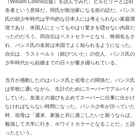
（William Collins出版）を読んでみた。ヒルビリーとは田
舎者という意味だ。同氏が政治家になる前の話だ。バンス
氏の幼少年時代は平均的な日本人には考えられない家庭環
境であり、米国人にとってもやはり驚きを隠せない内容だ
ったのだろう。同自伝はベストセラーとなり、映画化もさ
れ、バンス氏の名前は米国でよく知られるようになった。
自伝は、ラストベルト（錆びついた）の住人、バンス氏の
少年時代から結婚までの日々が書き綴られている。
当方が感動したのはバンス氏と祖母との関係だ。バンス氏
は学校に通いながら、生計のためにスーパーでアルバイト
していた。友達との遊びを止めてスーパーに仕事に出かけ
なければならない時間になった。バンス少年が渋っていた
時、祖母は「週末、家族と共に過ごしたいと願うならば、
勉強して大学に行き、ホワイトカラーとなることだ」と語
ったという。