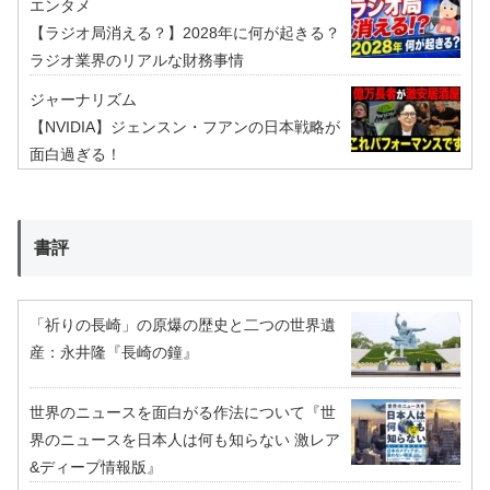
エンタメ
【ラジオ局消える？】2028年に何が起きる？
ラジオ業界のリアルな財務事情
ジャーナリズム
【NVIDIA】ジェンスン・フアンの日本戦略が
面白過ぎる！
書評
「祈りの長崎」の原爆の歴史と二つの世界遺
産：永井隆『長崎の鐘』
世界のニュースを面白がる作法について『世
界のニュースを日本人は何も知らない 激レア
&ディープ情報版』