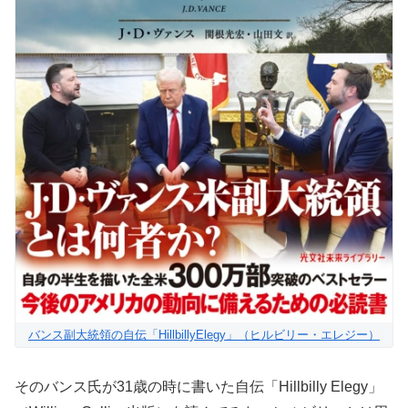
バンス副大統領の自伝「HillbillyElegy」（ヒルビリー・エレジー）
そのバンス氏が31歳の時に書いた自伝「Hillbilly Elegy」