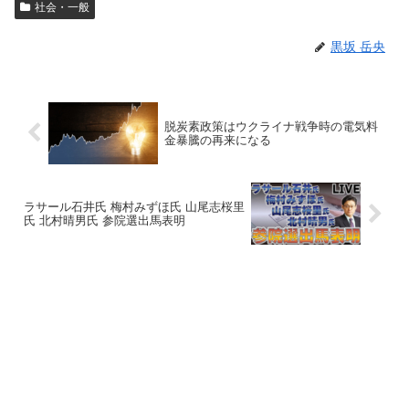
社会・一般
黒坂 岳央
脱炭素政策はウクライナ戦争時の電気料
金暴騰の再来になる
ラサール石井氏 梅村みずほ氏 山尾志桜里
氏 北村晴男氏 参院選出馬表明