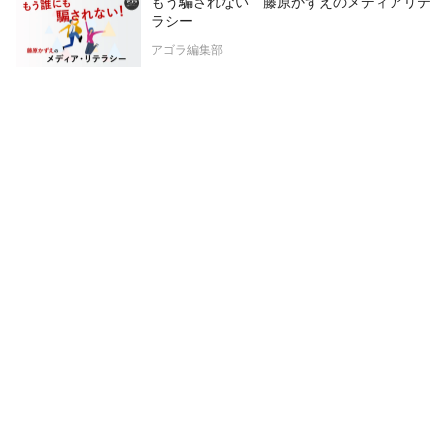
もう騙されない 藤原かずえのメディアリテ
ラシー
アゴラ編集部