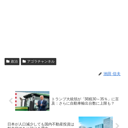
政治
アゴラチャンネル
池田 信夫
トランプ大統領が「関税30～35％」に言
及：さらに自動車輸出台数に上限も？
日本が人口減少しても国内不動産投資は