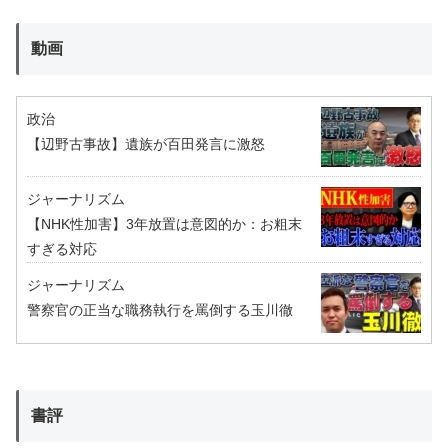
動画
政治
【辺野古事故】遺族が百田発言に激怒
ジャーナリズム
【NHK性加害】3年放置は意図的か：お粗末
すぎる対応
ジャーナリズム
警察官の正当な職務執行を罵倒する玉川徹
書評