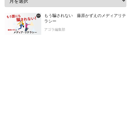
もう騙されない 藤原かずえのメディアリテ
ラシー
アゴラ編集部