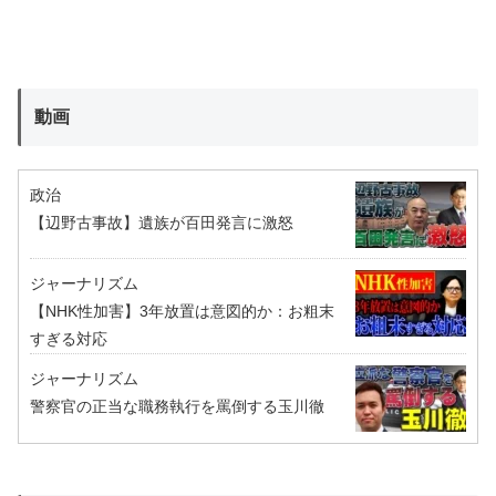
動画
政治
【辺野古事故】遺族が百田発言に激怒
ジャーナリズム
【NHK性加害】3年放置は意図的か：お粗末
すぎる対応
ジャーナリズム
警察官の正当な職務執行を罵倒する玉川徹