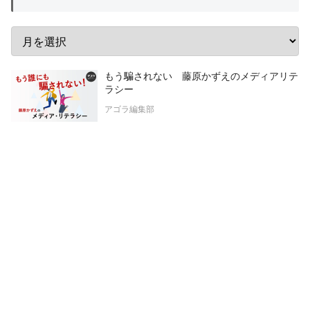
もう騙されない 藤原かずえのメディアリテ
ラシー
アゴラ編集部