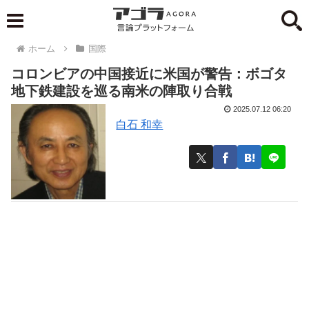
ホーム
国際
コロンビアの中国接近に米国が警告：ボゴタ
地下鉄建設を巡る南米の陣取り合戦
2025.07.12 06:20
白石 和幸