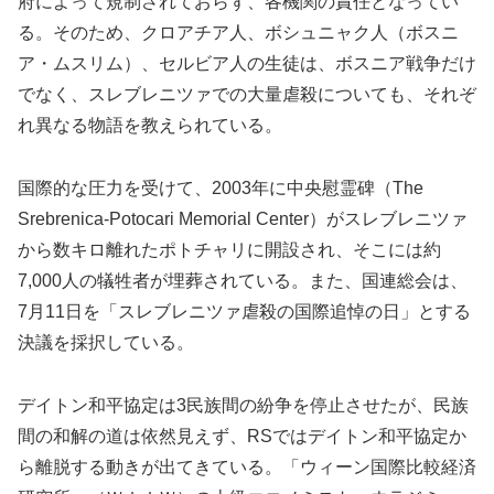
府によって規制されておらず、各機関の責任となってい
る。そのため、クロアチア人、ボシュニャク人（ボスニ
ア・ムスリム）、セルビア人の生徒は、ボスニア戦争だけ
でなく、スレブレニツァでの大量虐殺についても、それぞ
れ異なる物語を教えられている。
国際的な圧力を受けて、2003年に中央慰霊碑（The
Srebrenica-Potocari Memorial Center）がスレブレニツァ
から数キロ離れたポトチャリに開設され、そこには約
7,000人の犠牲者が埋葬されている。また、国連総会は、
7月11日を「スレブレニツァ虐殺の国際追悼の日」とする
決議を採択している。
デイトン和平協定は3民族間の紛争を停止させたが、民族
間の和解の道は依然見えず、RSではデイトン和平協定か
ら離脱する動きが出てきている。「ウィーン国際比較経済