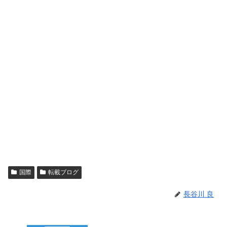
国際
転載ブログ
長谷川 良