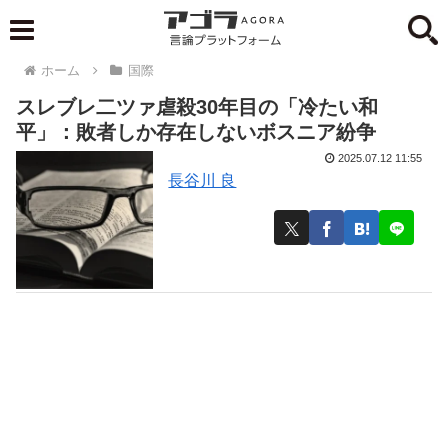
ホーム
国際
スレブレ二ツァ虐殺30年目の「冷たい和
平」：敗者しか存在しないボスニア紛争
2025.07.12 11:55
長谷川 良