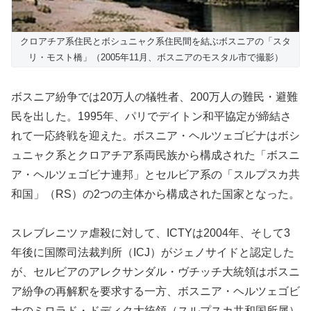
クロアチア系住民とボシュニャク系住民間を結ぶボスニアの「スタ
リ・モスト橋」（2005年11月、ボスニアのモスタル市で撮影）
ボスニア紛争では20万人の犠牲者、200万人の難民・避難
民を出した。1995年、パリでデイトン和平協定が締結さ
れて一応終戦を迎えた。ボスニア・ヘルツェゴビナはボシ
ュニャク系とクロアチア系両民族から構成された「ボスニ
ア・ヘルツェゴビナ連邦」とセルビア系の「スルプスカ共
和国」（RS）の2つの主体から構成された国家となった。
スレブレニツァ虐殺に対して、ICTYは2004年、そして3
年後に国際司法裁判所（ICJ）がジェノサイドと認定した
が、セルビアのアレクサンダル・ヴチッチ大統領はボスニ
ア紛争の再解釈を要求する一方、ボスニア・ヘルツェゴビ
ナのミロラド・ドディク大統領（スルプスカ共和国所属）