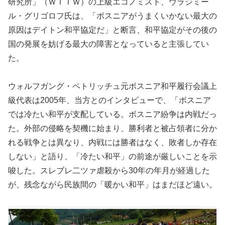
研究所」（ＷＩＩＷ）の上級エコノミスト、ウラジミー
ル・グリゴロフ氏は、「ボスニアがうまくいかない最大の
原因はデイトン和平協定だ」と断言、和平協定がその後の
国の発展を妨げる最大の障害となっていると主張してい
た。
ウォルフガング・ペトリッチュ元ボスニア和平履行会議上
級代表は2005年、当方とのインタビューで、「ボスニア
では冷たい和平が支配している。ボスニア紛争は内戦だっ
た。外部の侵略を契機に始まり、勝利者と被占領者に分か
れる戦争とは異なり、内戦には勝者はなく、敗者しか存在
しない」と語り、「冷たい和平」の前途が厳しいことを示
唆した。スレブレ二ツァ虐殺から30年の年月が経過した
が、残念ながら民族間の「暖かい和平」はまだほど遠い。