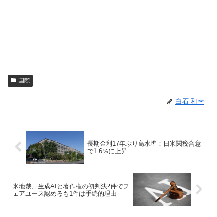
国際
白石 和幸
長期金利17年ぶり高水準：日米関税合意
で1.6％に上昇
米地裁、生成AIと著作権の初判決2件でフ
ェアユース認めるも1件は手続的理由