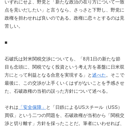
いずれにせよ、野党と「新たな政治の在り方について一致
点を見いだしたい」と言うなら、さっさと下野し、野党に
政権を担わせれば良いのである。政権に恋々とするのは見
苦しい。
■
石破氏は対米関税交渉についても、「8月1日の新たな節
目も念頭に、関税でなく投資という考え方を基盤に日米双
方にとって利益となる合意を実現する」と
述べた
。そこで
最後に、この交渉が上手くいくはずがないことを予感させ
た、石破政権の当初の誤った方針について述べる。
それは
「安全保障」
と「日鉄によるUSスチール（USS）
買収」という二つの問題を、石破政権が当初から「関税交
渉と切り離す」方針を採ったことだ。筆者にいわせれば、