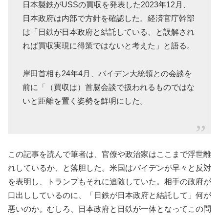
日本製鉄がUSSの買収を発表した2023年12月、
日本政府は内部で方針を確認した。経済官庁幹部
は「日鉄が日本政府と結託している、と誤解され
れば買収実現に得策ではないと考えた」と語る。
岸田首相も24年4月、バイデン大統領との会談を
前に「（買収は）首脳会談で扱われるものではな
いと距離を置く姿勢を鮮明にした。
この記事を読んで筆者は、官僚や政治家はここまで浮世離
れしているか、と落胆した。米国はバイデンが早々と反対
を表明し、トランプもそれに追随していた。相手の政府が
口出ししているのに、「日鉄が日本政府と結託して」何が
悪いのか。むしろ、日本政府と日鉄が一体となってこの問