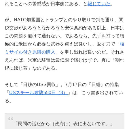
れることへの警戒感が日本側にある」と
報じていた
。
が、NATO加盟国とトランプとのやり取りで判る通り、関
税交渉があろうとなかろうと安保条約がある以上、日本は
この問題を避けて通れない。であるなら、先手を打って積
極的に米国から必要な武器を買えば良いし、返す刀で「
核
ミサイル付き原潜の購入
」を申し出れば良いのだ。それさ
えあれば、米軍の駐留は最低限で済むはずで、真に「割れ
鍋に綴じ蓋」なのである。
そして「日鉄のUSS買収」。7月17日の『日経』の特集
「
USスチール攻防550日（3）
」は、こう書き出されてい
る。
「民間の話だから（政府は）表に出ないです。」