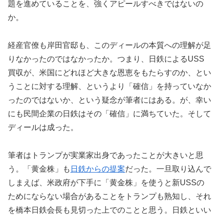
題を進めていることを、強くアピールすべきではないの
か。
経産官僚も岸田官邸も、このディールの本質への理解が足
りなかったのではなかったか。つまり、日鉄によるUSS
買収が、米国にどれほど大きな恩恵をもたらすのか、とい
うことに対する理解、というより「確信」を持っていなか
ったのではないか、という疑念が筆者にはある。が、幸い
にも民間企業の日鉄はその「確信」に満ちていた。そして
ディールは成った。
筆者はトランプが実業家出身であったことが大きいと思
う。「黄金株」も
日鉄からの提案
だった。一旦取り込んで
しまえば、米政府が下手に「黄金株」を使うと新USSの
ためにならない場合があることをトランプも熟知し、それ
を橋本日鉄会長も見切った上でのことと思う。日鉄といい