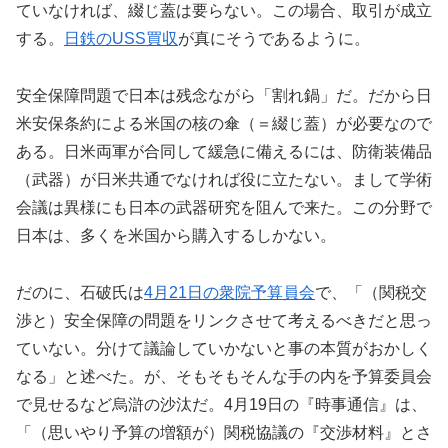
ていなければ、綴じ蓋は要らない。この場合、取引が成立
する。
日鉄のUSS買収
が真にそうであるように。
安全保障問題で日本は残念ながら「割れ鍋」だ。だから日
米安保条約による米国の核の傘（＝綴じ蓋）が必要なので
ある。日米両軍が合同して緩急に備えるには、防衛装備品
（武器）が日米共通でなければ役に立たない。まして学術
会議は異様にも日本の武器研究を阻んで来た。この分野で
日本は、多くを米国から購入するしかない。
だのに、石破氏は
4月21日の衆院予算員会
で、「（関税交
渉と）安全保障の問題をリンクさせて考えるべきだと思っ
ていない。分けて議論していかないと事の本質がおかしく
なる」と述べた。が、そもそもそんな手の内を予算委員会
で見せるなど烏滸の沙汰だ。4月19日の『時事通信』は、
「（思いやり予算の増額が）関税協議の『交渉材料』とさ