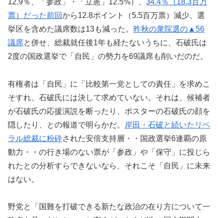
12.9％、「参政」・「立憲」12.5%）、
34.4％（18.3百万
票）だった前回
から12.8ポイント（5.5百万票）減少、選
挙区を含めた議席数は13も減った。
昨秋の衆院選の▲56
議席
と併せ、総裁就任後1年も経たないうちに、石破氏は
2度の国政選挙で「自民」の勢力を69議席も削いだのだ。
有権者は「自民」に「比較第一党としての責任」を求めこ
そすれ、石破氏には決して求めていない。それは、候補者
が石破氏の応援演説を断ったり、ポスターの石破氏の顔を
隠したり、との報道で明らかだ。
岸田・石破と続いたリベ
ラル総裁に粉砕
された安倍支持層・・国政選挙6連覇の原
動力・・の行き場のない票が「参政」や「保守」に投じら
れたとの分析すらできないなら、それこそ「自民」に未来
はない。
野党と「国難を打破できる新たな政治の在り方について一