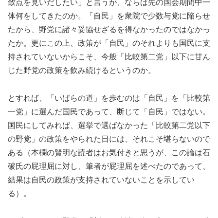
致点を見いだしたい」と言うが、ならば先の国会期間中一
体何をしてきたのか。「自民」を衆院で少数与党に陥らせ
たから、野党に諸々妥協せざるを得なかったのではなかっ
たか。更にこの上、政策が「自民」のそれよりも国民に支
持されていないからこそ、今般「比較第二党」以下に甘ん
じた野党の政策を飲み続けるというのか。
とすれば、「いばらの道」を歩むのは「自民」を「比較第
一党」に選んだ国民であって、断じて「自民」ではない。
国民にしてみれば、選挙で選ばなかった「比較第二党以下
の野党」の政策をやられた日には、それこそ堪らないので
ある（本欄の賢明な読者はお気付きと思うが、この論は石
破氏の屁理屈に対し、筆者が屁理屈を述べたのであって、
結果は自民の政策が支持されていないことを示してい
る）。