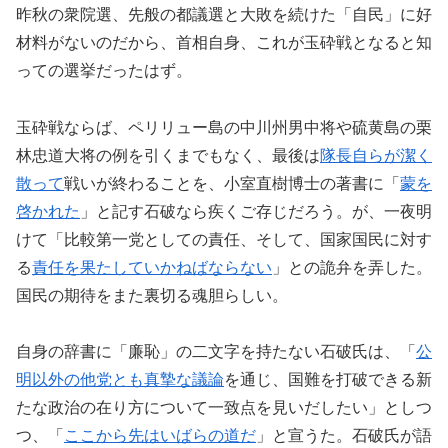
昨秋の衆院選、先般の都議選と大敗を続けた「自民」に好
材料がないのだから、首相自身、これが玉砕戦となると知
っての選挙だったはず。
玉砕戦ならば、ペリリュー島の中川州男中将や硫黄島の栗
林忠道大将の例を引くまでもなく、最後は
隊長自らが潔く
散って
戦いが終わることを、小室直樹博士の著書に「
蒙を
啓かれた
」と記す石破なら疾くご存じだろう。が、一夜明
けて「比較第一党としての責任、そして、国家国民に対す
る
責任を果たしていかねばならない
」との詭弁を弄した。
国民の期待をまた裏切る魂胆らしい。
自身の辞書に「廉恥」の二文字を持たない石破氏は、「
公
明以外の他党とも真摯な議論
を通じ、国難を打破できる新
たな政治の在り方について一致点を見いだしたい」としつ
つ、「
ここから先はいばらの道だ
」と宣うた。石破氏が語