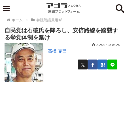
ホーム
参議院議員選挙
自民党は石破氏を降ろし、安倍路線を踏襲す
る挙党体制を築け
2025.07.23 06:25
高橋 克己