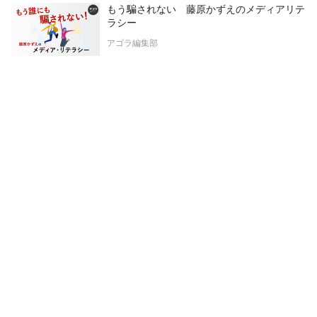
もう騙されない 藤原かずえのメディアリテ
ラシー
アゴラ編集部