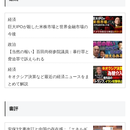
経済
巨大IPOが殺した米株市場と世界金融市場の
今後
政治
【当然の報い】百田尚樹参院議員：暴行罪と
脅迫罪で訴えられる
経済
キオクシア決算など最近の経済ニュースをま
とめて解説
書評
安保3文書改訂と中国の存在感：『エネルギ