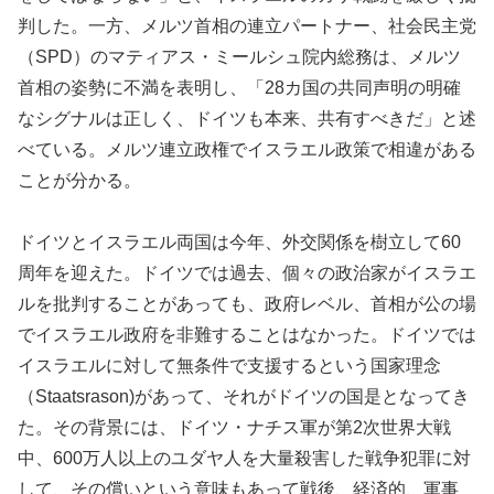
判した。一方、メルツ首相の連立パートナー、社会民主党
（SPD）のマティアス・ミールシュ院内総務は、メルツ
首相の姿勢に不満を表明し、「28カ国の共同声明の明確
なシグナルは正しく、ドイツも本来、共有すべきだ」と述
べている。メルツ連立政権でイスラエル政策で相違がある
ことが分かる。
ドイツとイスラエル両国は今年、外交関係を樹立して60
周年を迎えた。ドイツでは過去、個々の政治家がイスラエ
ルを批判することがあっても、政府レベル、首相が公の場
でイスラエル政府を非難することはなかった。ドイツでは
イスラエルに対して無条件で支援するという国家理念
（Staatsrason)があって、それがドイツの国是となってき
た。その背景には、ドイツ・ナチス軍が第2次世界大戦
中、600万人以上のユダヤ人を大量殺害した戦争犯罪に対
して、その償いという意味もあって戦後、経済的、軍事