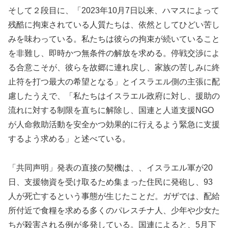
そして２段目に、「2023年10月7日以来、ハマスによって
残酷に拘束されている人質たちは、依然としてひどい苦し
みを味わっている。私たちは彼らの拘束が続いていること
を非難し、即時かつ無条件の解放を求める。停戦交渉によ
る合意こそが、彼らを故郷に連れ戻し、家族の苦しみに終
止符を打つ最大の希望となる」とイスラエル側の主張に配
慮したうえで、「私たちはイスラエル政府に対し、援助の
流れに対する制限を直ちに解除し、国連と人道支援NGO
が人命救助活動を安全かつ効果的に行えるよう緊急に支援
するよう求める」と述べている。
「共同声明」発表の直接の契機は、、イスラエル軍が20
日、支援物資を受け取るため集まった住民に発砲し、93
人が死亡するという事態が生じたことだ。ガザでは、配給
所付近で食糧を求める多くのパレスチナ人、少年や少女た
ちが殺害される例が多発している。国連によると、5月下