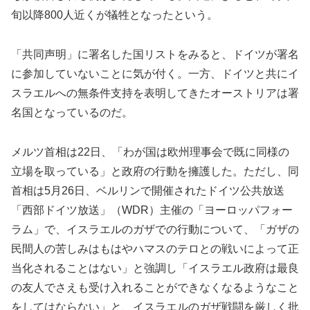
旬以降800人近くが犠牲となったという。
「共同声明」に署名した国リストをみると、ドイツが署名
に参加していないことに気が付く。一方、ドイツと共にイ
スラエルへの無条件支持を表明してきたオーストリアは署
名国となっているのだ。
メルツ首相は22日、「わが国は欧州理事会で既に同様の
立場を取っている」と政府の行動を擁護した。ただし、同
首相は5月26日、ベルリンで開催されたドイツ公共放送
「西部ドイツ放送」（WDR）主催の「ヨーロッパフォー
ラム」で、イスラエルのガザでの行動について、「ガザの
民間人の苦しみはもはやハマスのテロとの戦いによって正
当化されることはない」と強調し「イスラエル政府は最良
の友人でさえも受け入れることができなくなるようなこと
をしてはならない」と、イスラエルのガザ戦闘を厳しく批