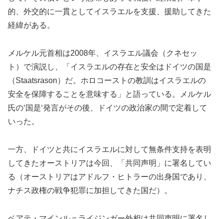
的、外交的に一貫としてイスラエルを支援、援助してきた
経緯がある。
メルケル元首相は2008年、イスラエル議会（クネセッ
ト）で演説し、「イスラエルの存在と安全はドイツの国是
（Staatsrason）だ。ホロコーストの教訓はイスラエルの
安全を保障することを意味する」と語っている。メルケル
氏の‘国是‘発言がその後、ドイツの政治家の間で定着して
いった。
一方、ドイツと共にイスラエルに対して無条件支持を表明
してきたオーストリアは今回、「共同声明」に署名してい
る（オーストリアはアドルフ・ヒトラーの出身国であり、
ナチス政権の戦争犯罪に加担してきた国だ）。
ベアテ・マインル＝ライジンガー外相は共同声明に署名し