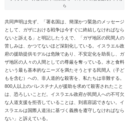
ら
共同声明は先ず、「署名国は、簡潔かつ緊急のメッセージ
として、ガザにおける戦争は今すぐに終結しなければなら
ないと訴える」と明記したうえで、「ガザ地区の民間人の
苦しみは、かつてないほど深刻化している。イスラエル政
府の援助提供モデルは危険であり、不安定化を助長し、ガ
ザ地区の人々の人間としての尊厳を奪っている。水と食料
という最も基本的なニーズを満たそうとする民間人（子ど
もを含む）への、非人道的な殺害を、私たちは非難する。
800人以上のパレスチナ人が援助を求めて殺害されたこと
は、恐ろしいことだ。イスラエル政府が民間人への不可欠
な人道支援を拒否していることは、到底容認できない。イ
スラエルは国際人道法に基づく義務を遵守しなければなら
ない」と訴えている。