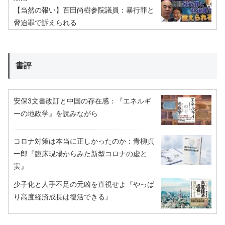
【当然の報い】百田尚樹参院議員：暴行罪と
脅迫罪で訴えられる
書評
安保3文書改訂と中国の存在感：『エネルギ
ーの地政学』を読みながら
コロナ対策は本当に正しかったのか：青柳貞
一郎『臨床現場からみた新型コロナの虚と
実』
少子化と人手不足の元凶を直視せよ『やっぱ
り高度経済成長は復活できる』