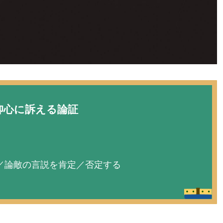
仰心に訴える論証
／論敵の言説を肯定／否定する