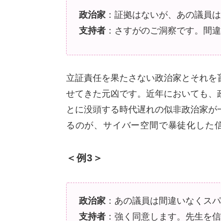
政治家
：証拠はないが、あの議員は
支持者
：さすがのご洞察です。間違
立証責任を果たさない政治家とそれを
せてきた元凶です。近年においても、
とに没頭する時代遅れの似非政治家が
るのが、
サイバー空間で暴徒化した
＜例3＞
政治家
：あの議員は間違いなくスパ
支持者
：強く同意します。先生を信