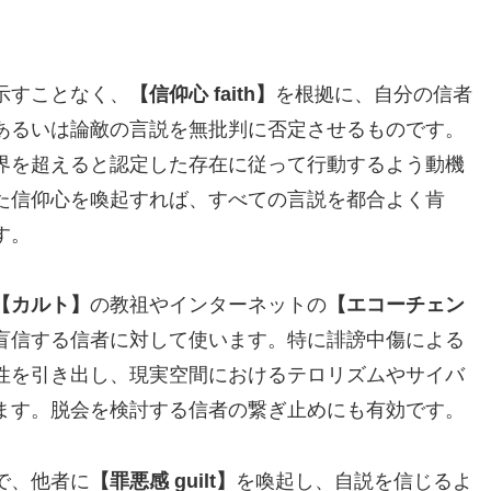
示すことなく、
【信仰心 faith】
を根拠に、自分の信者
あるいは論敵の言説を無批判に否定させるものです。
界を超えると認定した存在に従って行動するよう動機
た信仰心を喚起すれば、すべての言説を都合よく肯
す。
【カルト】
の教祖やインターネットの
【エコーチェン
盲信する信者に対して使います。特に誹謗中傷による
性を引き出し、現実空間におけるテロリズムやサイバ
ます。脱会を検討する信者の繋ぎ止めにも有効です。
で、他者に
【罪悪感 guilt】
を喚起し、自説を信じるよ