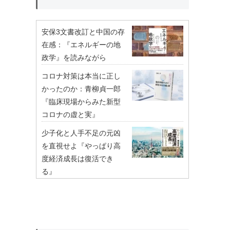
安保3文書改訂と中国の存
在感：『エネルギーの地
政学』を読みながら
コロナ対策は本当に正し
かったのか：青柳貞一郎
『臨床現場からみた新型
コロナの虚と実』
少子化と人手不足の元凶
を直視せよ『やっぱり高
度経済成長は復活でき
る』