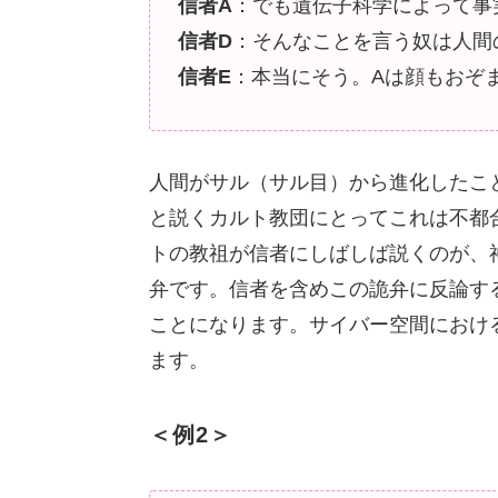
信者A
：でも遺伝子科学によって事
信者D
：そんなことを言う奴は人間
信者E
：本当にそう。Aは顔もおぞ
人間がサル（サル目）から進化したこ
と説くカルト教団にとってこれは不都
トの教祖が信者にしばしば説くのが、
弁です。信者を含めこの詭弁に反論す
ことになります。サイバー空間におけ
ます。
＜例2＞