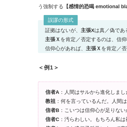
う強制する
【感情的恐喝 emotional bl
誤謬の形式
証拠はないが、
主張X
は真／偽であ
主張Ｘ
を肯定／否定するのは、信仰
信仰心があれば、
主張Ｘ
を肯定／否
＜例1＞
信者A
：人間はサルから進化しまし
教祖
：何を言っているんだ。人間は
信者B
：こいつは信仰心が足りない
信者C
：汚らわしい。もちろん私は