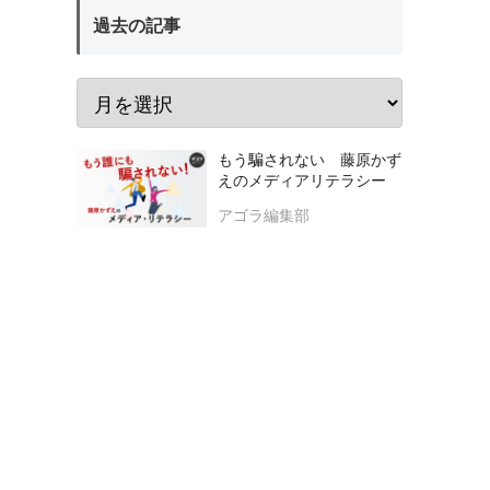
過去の記事
もう騙されない 藤原かず
えのメディアリテラシー
アゴラ編集部