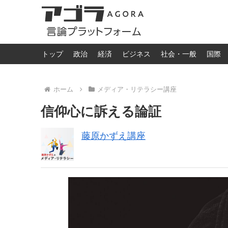
トップ
政治
経済
ビジネス
社会・一般
国際
ホーム
メディア・リテラシー講座
信仰心に訴える論証
藤原かずえ講座